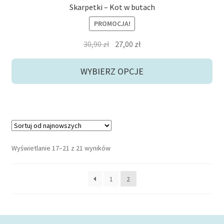
Skarpetki – Kot w butach
PROMOCJA!
Pierwotna
Aktualna
30,90
zł
27,00
zł
cena
cena
wynosiła:
wynosi:
WYBIERZ OPCJE
30,90 zł.
27,00 zł.
Posortowane
Wyświetlanie 17–21 z 21 wyników
według
najnowszych
1
2