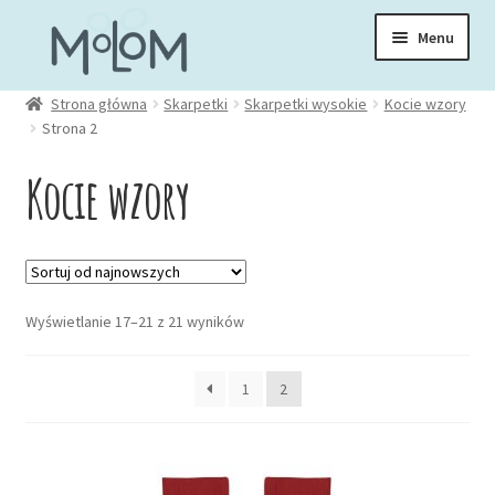
Przejdź
Przejdź
Menu
do
do
nawigacji
treści
Rozwiń
Strona główna
Skarpetki
Skarpetki wysokie
Kocie wzory
Skarpetki
Strona 2
menu
potom
Kocie wzory
Skarpetki WILQ
Stópki
Rozwiń
Posortowane
Skarpetki wysokie
Wyświetlanie 17–21 z 21 wyników
menu
według
potom
najnowszych
1
2
Skarpetki z książkami
Skarpetki z lamami
Ten