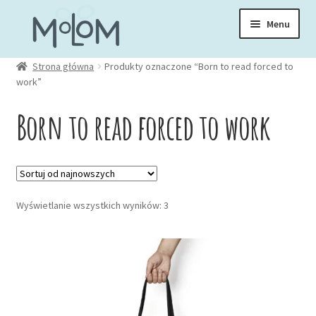
Przejdź
Przejdź
Menu
do
do
nawigacji
treści
Rozwiń
Strona główna
Produkty oznaczone “Born to read forced to
Skarpetki
work”
menu
potom
Rozwiń
Born to read forced to work
Zakładki
menu
potom
Rozwiń
Kubki
menu
potom
Rozwiń
Posortowane
Ubrania
Wyświetlanie wszystkich wyników: 3
menu
według
potom
najnowszych
Torby
Rozwiń
Akcesoria
menu