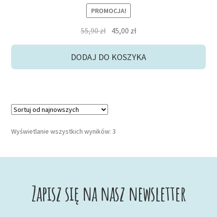
PROMOCJA!
Pierwotna
Aktualna
55,90
zł
45,00
zł
cena
cena
wynosiła:
wynosi:
DODAJ DO KOSZYKA
55,90 zł.
45,00 zł.
Posortowane
Wyświetlanie wszystkich wyników: 3
według
najnowszych
Zapisz się na nasz newsletter