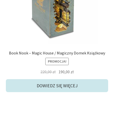
Book Nook – Magic House / Magiczny Domek Książkowy
PROMOCJA!
Pierwotna
Aktualna
220,00
zł
190,00
zł
cena
cena
wynosiła:
wynosi:
DOWIEDZ SIĘ WIĘCEJ
220,00 zł.
190,00 zł.