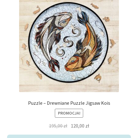
Puzzle – Drewniane Puzzle Jigsaw Kois
PROMOCJA!
Pierwotna
Aktualna
195,00
zł
120,00
zł
cena
cena