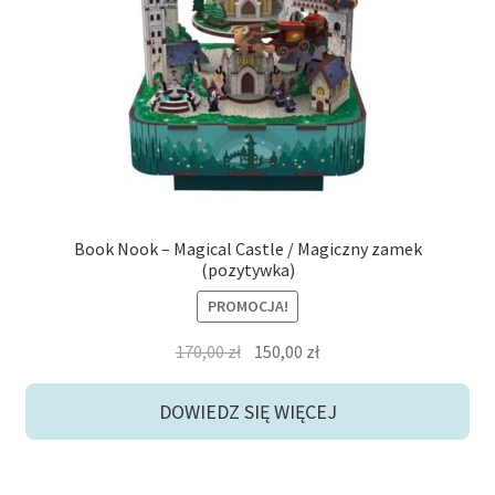
Book Nook – Magical Castle / Magiczny zamek
(pozytywka)
PROMOCJA!
Pierwotna
Aktualna
170,00
zł
150,00
zł
cena
cena
wynosiła:
wynosi:
DOWIEDZ SIĘ WIĘCEJ
170,00 zł.
150,00 zł.