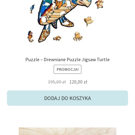
Puzzle – Drewniane Puzzle Jigsaw Turtle
PROMOCJA!
Pierwotna
Aktualna
195,00
zł
120,00
zł
cena
cena
wynosiła:
wynosi:
DODAJ DO KOSZYKA
195,00 zł.
120,00 zł.