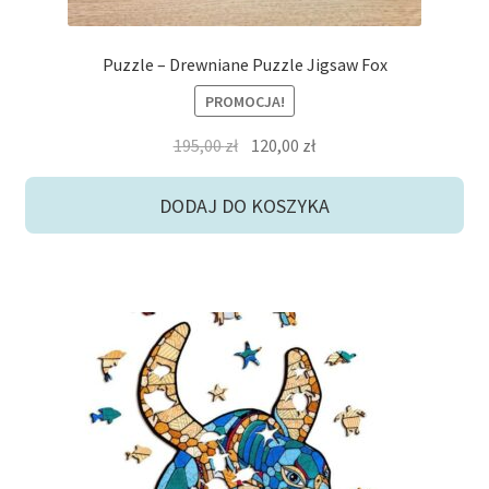
Puzzle – Drewniane Puzzle Jigsaw Fox
PROMOCJA!
Pierwotna
Aktualna
195,00
zł
120,00
zł
cena
cena
wynosiła:
wynosi:
DODAJ DO KOSZYKA
195,00 zł.
120,00 zł.