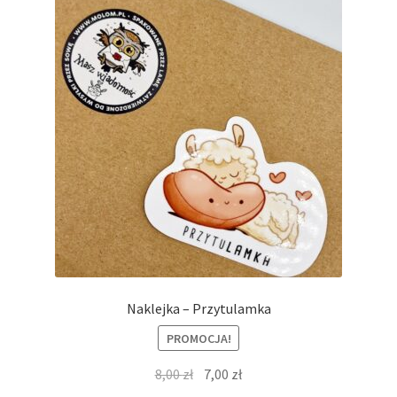
Naklejka – Przytulamka
PROMOCJA!
Pierwotna
Aktualna
8,00
zł
7,00
zł
cena
cena