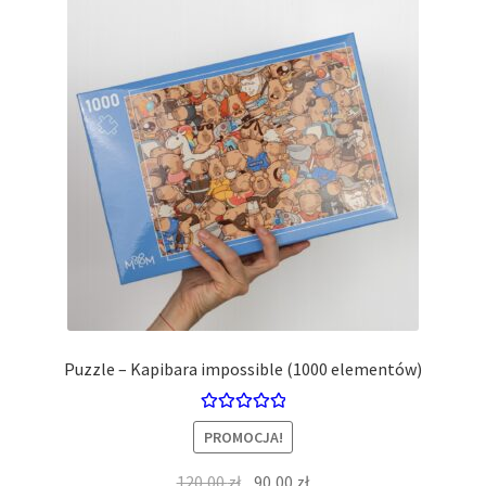
potom
Niskie ceny
Konto
Puzzle – Kapibara impossible (1000 elementów)
Oceniono
PROMOCJA!
5.00
na 5
Pierwotna
Aktualna
120,00
zł
90,00
zł