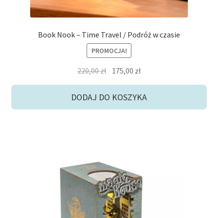
Book Nook – Time Travel / Podróż w czasie
PROMOCJA!
Pierwotna
Aktualna
220,00
zł
175,00
zł
cena
cena
wynosiła:
wynosi:
DODAJ DO KOSZYKA
220,00 zł.
175,00 zł.