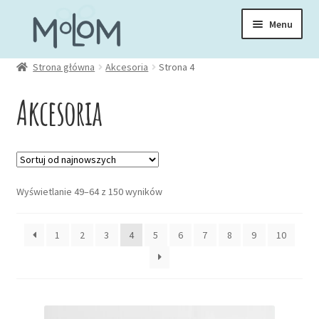
Przejdź
Przejdź
Menu
do
do
nawigacji
treści
Rozwiń
Strona główna
Akcesoria
Strona 4
Skarpetki
menu
Akcesoria
potom
Rozwiń
Zakładki
menu
potom
Rozwiń
Kubki
menu
Posortowane
Wyświetlanie 49–64 z 150 wyników
potom
Rozwiń
według
Ubrania
menu
najnowszych
1
2
3
4
5
6
7
8
9
10
potom
Torby
Rozwiń
Akcesoria
menu