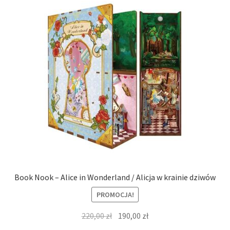
Book Nook – Alice in Wonderland / Alicja w krainie dziwów
PROMOCJA!
Pierwotna
Aktualna
220,00
zł
190,00
zł
cena
cena