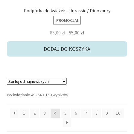
Podpórka do książek – Jurassic / Dinozaury
PROMOCJA!
Pierwotna
Aktualna
85,00
zł
55,00
zł
cena
cena
wynosiła:
wynosi:
DODAJ DO KOSZYKA
85,00 zł.
55,00 zł.
Posortowane
Wyświetlanie 49–64 z 150 wyników
według
najnowszych
1
2
3
4
5
6
7
8
9
10