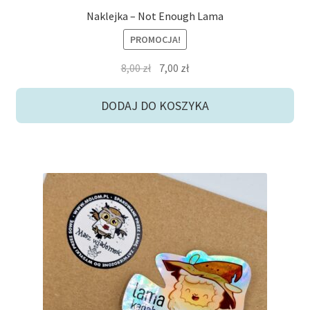
Naklejka – Not Enough Lama
PROMOCJA!
Pierwotna
Aktualna
8,00
zł
7,00
zł
cena
cena
wynosiła:
wynosi:
DODAJ DO KOSZYKA
8,00 zł.
7,00 zł.