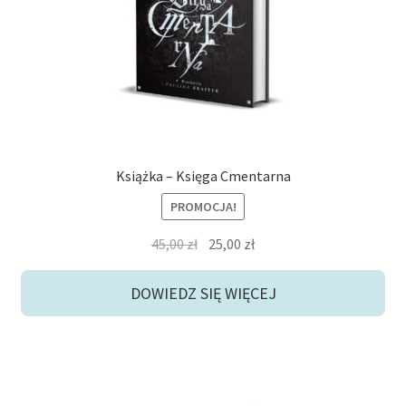
Książka – Księga Cmentarna
PROMOCJA!
Pierwotna
Aktualna
45,00
zł
25,00
zł
cena
cena
wynosiła:
wynosi:
DOWIEDZ SIĘ WIĘCEJ
45,00 zł.
25,00 zł.