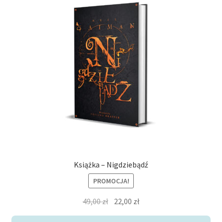
Książka – Nigdziebądź
PROMOCJA!
Pierwotna
Aktualna
49,00
zł
22,00
zł
cena
cena