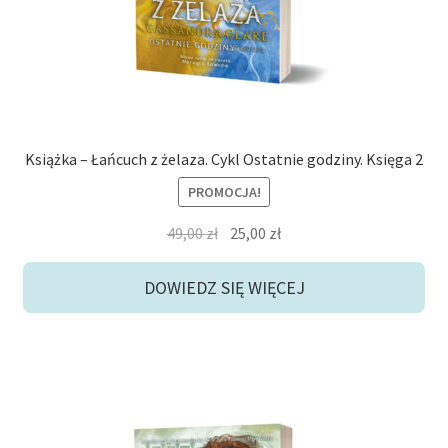
Książka – Łańcuch z żelaza. Cykl Ostatnie godziny. Księga 2
PROMOCJA!
Pierwotna
Aktualna
49,00
zł
25,00
zł
cena
cena
wynosiła:
wynosi:
DOWIEDZ SIĘ WIĘCEJ
49,00 zł.
25,00 zł.