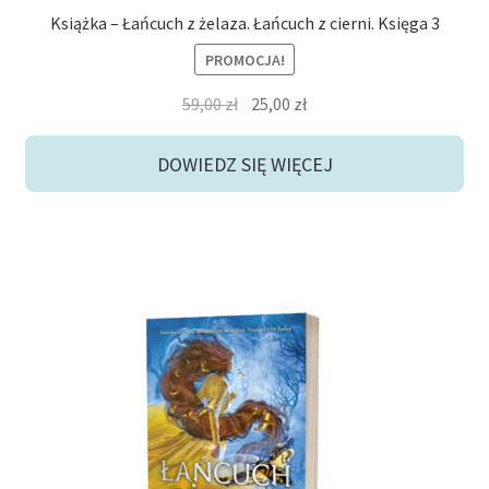
Książka – Łańcuch z żelaza. Łańcuch z cierni. Księga 3
PROMOCJA!
Pierwotna
Aktualna
59,00
zł
25,00
zł
cena
cena
wynosiła:
wynosi:
DOWIEDZ SIĘ WIĘCEJ
59,00 zł.
25,00 zł.