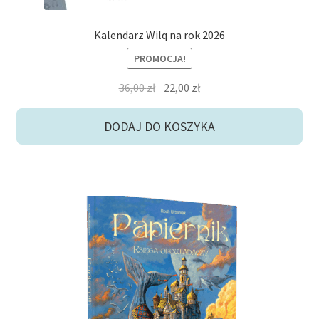
Kalendarz Wilq na rok 2026
PROMOCJA!
Pierwotna
Aktualna
36,00
zł
22,00
zł
cena
cena
wynosiła:
wynosi:
DODAJ DO KOSZYKA
36,00 zł.
22,00 zł.