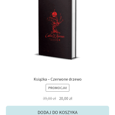
potom
Niskie ceny
Konto
Książka – Czerwone drzewo
PROMOCJA!
Pierwotna
Aktualna
39,00
zł
20,00
zł
cena
cena
wynosiła:
wynosi:
DODAJ DO KOSZYKA