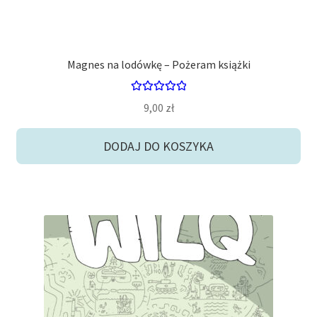
Magnes na lodówkę – Pożeram książki
Oceniono
9,00
zł
5.00
na 5
DODAJ DO KOSZYKA