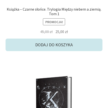
Książka – Czarne słońce. Trylogia Między niebem a ziemią.
Tom 1
PROMOCJA!
Pierwotna
Aktualna
45,00
zł
25,00
zł
cena
cena
wynosiła:
wynosi:
DODAJ DO KOSZYKA
45,00 zł.
25,00 zł.