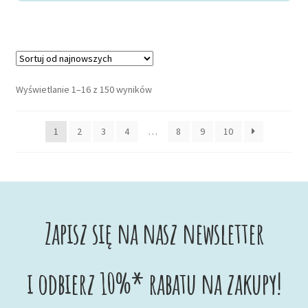
Posortowane
Wyświetlanie 1–16 z 150 wyników
według
najnowszych
1
2
3
4
…
8
9
10
Zapisz się na nasz newsletter
i odbierz 10%* rabatu na zakupy!