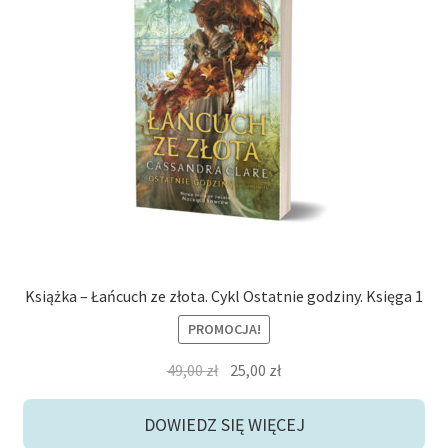
Książka – Łańcuch ze złota. Cykl Ostatnie godziny. Księga 1
PROMOCJA!
Pierwotna
Aktualna
49,00
zł
25,00
zł
cena
cena
wynosiła:
wynosi:
DOWIEDZ SIĘ WIĘCEJ
49,00 zł.
25,00 zł.