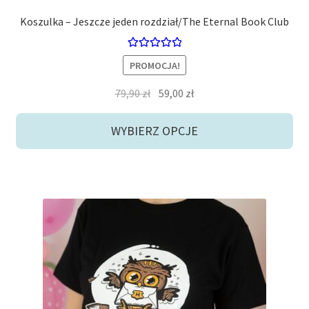
Koszulka – Jeszcze jeden rozdział/The Eternal Book Club
Oceniono
PROMOCJA!
5.00
na 5
Pierwotna
Aktualna
79,90
zł
59,00
zł
cena
cena
wynosiła:
wynosi:
WYBIERZ OPCJE
79,90 zł.
59,00 zł.
Ten
produkt
ma
wiele
wariantów.
Opcje