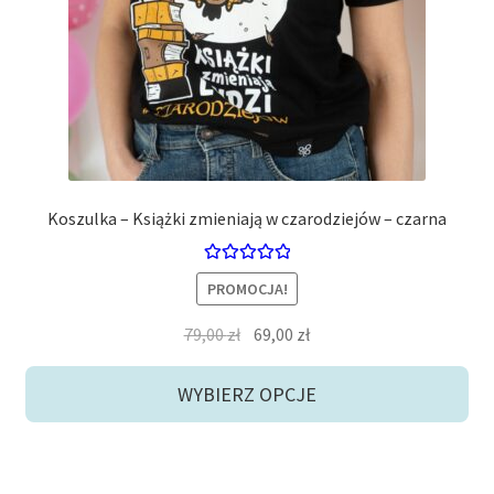
można
wybrać
na
stronie
produktu
Koszulka – Książki zmieniają w czarodziejów – czarna
Oceniono
PROMOCJA!
5.00
na 5
Pierwotna
Aktualna
79,00
zł
69,00
zł
cena
cena
wynosiła:
wynosi:
WYBIERZ OPCJE
79,00 zł.
69,00 zł.