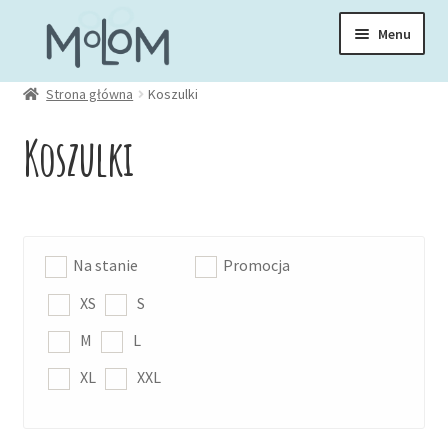
Przejdź
Przejdź
Menu
do
do
nawigacji
treści
Rozwiń
Strona główna
Koszulki
Skarpetki
menu
Koszulki
potom
Rozwiń
Zakładki
menu
potom
Rozwiń
Kubki
menu
Na stanie
Promocja
potom
Rozwiń
Ubrania
XS
S
menu
potom
M
L
Czapki
XL
XXL
Bluzy