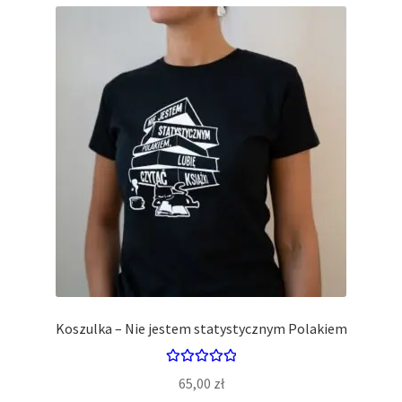
Ten
produkt
ma
wiele
wariantów.
Opcje
można
wybrać
na
stronie
produktu
Koszulka – Nie jestem statystycznym Polakiem
Oceniono
65,00
zł
5.00
na 5