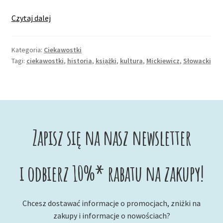
Za
Czytaj dalej
życia
się
Kategoria:
Ciekawostki
nie
Tagi:
ciekawostki
,
historia
,
książki
,
kultura
,
Mickiewicz
,
Słowacki
znosili,
będą
razem
na
wieczność.
Zapisz się na nasz newsletter
Czy
Mickiewicz
i
i odbierz 10%* rabatu na zakupy!
Słowacki
faktycznie
byli
Chcesz dostawać informacje o promocjach, zniżki na
aż
zakupy i informacje o nowościach?
takimi