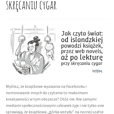
skręcaniu cygar
potom
Niskie ceny
Konto
Myślisz, że książkowe wyzwania na Facebooku i
nominowanie innych do czytania to maksimum
kreatywności w tym obszarze? Otóż nie. Nie samymi
mediami społecznościowymi człowiek żyje i nie tylko one
sprawiają, że książkowa „górka wstydu” na nocnej szafce