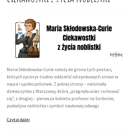
skręcaniu
cygar
Maria Skłodowska-Curie należy do grona tych postaci,
których życiorys trudno oddzielić od epokowych zmian w
nauce i społeczeństwie. Z jednej strony – nieśmiała
dziewczynka z Warszawy, która „pragnęła uciec i schować
się”, z drugiej – pierwsza kobieta profesor na Sorbonie,
podwójna noblistka i symbol naukowej odwagi.
Maria
Czytaj dalej
Skłodowska-