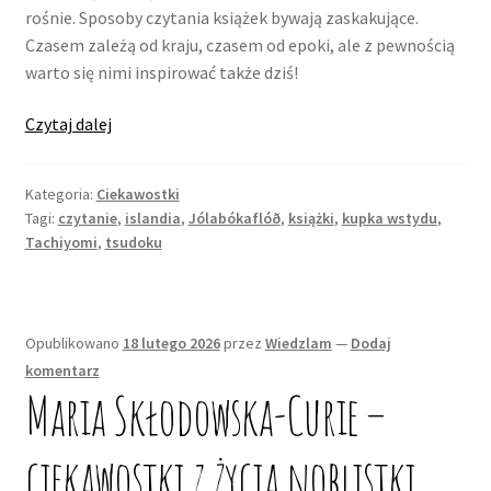
rośnie. Sposoby czytania książek bywają zaskakujące.
Czasem zależą od kraju, czasem od epoki, ale z pewnością
warto się nimi inspirować także dziś!
Jak
Czytaj dalej
czyta
świat:
Kategoria:
Ciekawostki
od
Tagi:
czytanie
,
islandia
,
Jólabókaflóð
,
książki
,
kupka wstydu
,
islandzkiej
Tachiyomi
,
tsudoku
powodzi
książek,
przez
web
Opublikowano
18 lutego 2026
przez
Wiedzlam
—
Dodaj
novels,
komentarz
Maria Skłodowska-Curie –
aż
po
lekturę
ciekawostki z życia noblistki
przy