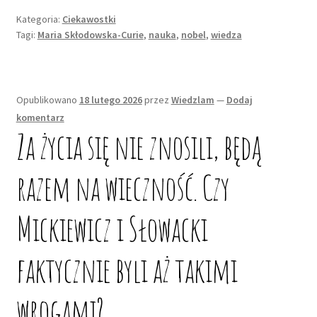
Curie
Kategoria:
Ciekawostki
–
Tagi:
Maria Skłodowska-Curie
,
nauka
,
nobel
,
wiedza
ciekawostki
z
życia
noblistki
Opublikowano
18 lutego 2026
przez
Wiedzlam
—
Dodaj
komentarz
Za życia się nie znosili, będą
razem na wieczność. Czy
Mickiewicz i Słowacki
faktycznie byli aż takimi
wrogami?