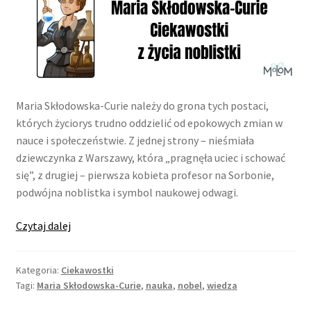
potom
Niskie ceny
Konto
Maria Skłodowska-Curie należy do grona tych postaci,
których życiorys trudno oddzielić od epokowych zmian w
nauce i społeczeństwie. Z jednej strony – nieśmiała
dziewczynka z Warszawy, która „pragnęła uciec i schować
się”, z drugiej – pierwsza kobieta profesor na Sorbonie,
podwójna noblistka i symbol naukowej odwagi.
Maria
Czytaj dalej
Skłodowska-
Curie
Kategoria:
Ciekawostki
–
Tagi:
Maria Skłodowska-Curie
,
nauka
,
nobel
,
wiedza
ciekawostki