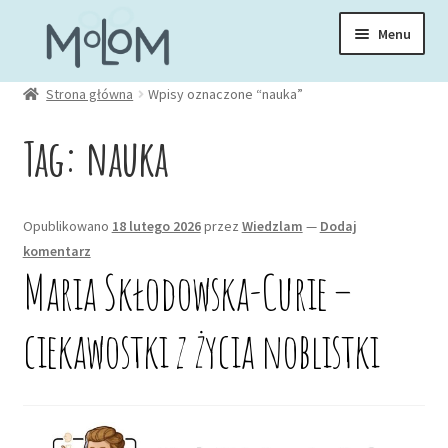
Przejdź
Przejdź
Menu
do
do
nawigacji
treści
Rozwiń
Strona główna
Wpisy oznaczone “nauka”
Skarpetki
menu
Tag:
nauka
potom
Rozwiń
Zakładki
menu
potom
Rozwiń
Opublikowano
18 lutego 2026
przez
Wiedzlam
—
Dodaj
Kubki
menu
komentarz
potom
Maria Skłodowska-Curie –
Rozwiń
Ubrania
menu
ciekawostki z życia noblistki
potom
Torby
Rozwiń
Akcesoria
menu