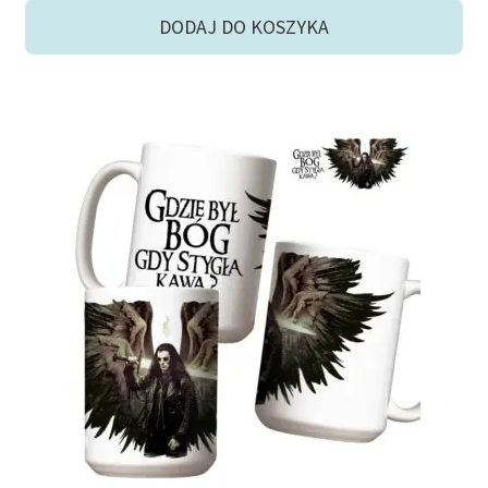
Konrad Rysuje
DODAJ DO KOSZYKA
Sarkastyczne
Rozwiń
Ubrania
menu
potom
Torby
Rozwiń
Akcesoria
menu
potom
Niskie ceny
Konto