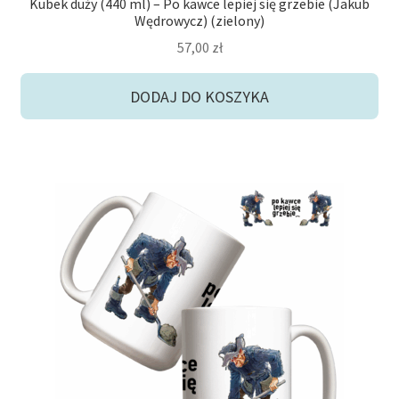
Kubek duży (440 ml) – Po kawce lepiej się grzebie (Jakub
Wędrowycz) (zielony)
57,00
zł
DODAJ DO KOSZYKA