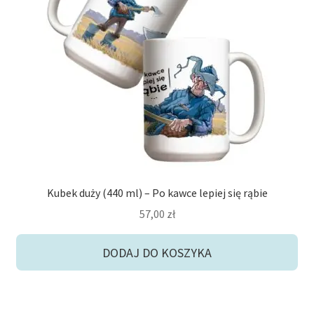
Romantasy
ArtKubki
Gigakubas
Wilq
Kubek duży (440 ml) – Po kawce lepiej się rąbie
Rpg
57,00
zł
Książkowe
DODAJ DO KOSZYKA
Jesień