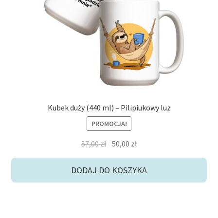
Kubek duży (440 ml) – Pilipiukowy luz
PROMOCJA!
Pierwotna
Aktualna
57,00
zł
50,00
zł
cena
cena
wynosiła:
wynosi:
DODAJ DO KOSZYKA
57,00 zł.
50,00 zł.