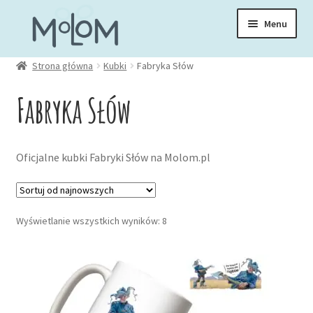
Przejdź
Przejdź
Menu
do
do
nawigacji
treści
Rozwiń
Strona główna
Kubki
Fabryka Słów
Skarpetki
menu
Fabryka Słów
potom
Rozwiń
Zakładki
menu
potom
Rozwiń
Oficjalne kubki Fabryki Słów na Molom.pl
Kubki
menu
potom
Silvia Pizzati
Posortowane
Wyświetlanie wszystkich wyników: 8
według
Roch Urbaniak
najnowszych
Fabryka Słów