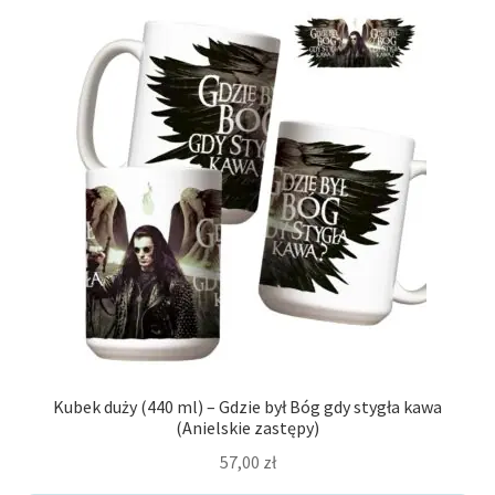
Mity i legendy
Koty, koteczki, kotełki
Psy
Lamy
Znane postacie
Zwierzaki
Kubek duży (440 ml) – Gdzie był Bóg gdy stygła kawa
(Anielskie zastępy)
Jarek Rysuje Kubki
57,00
zł