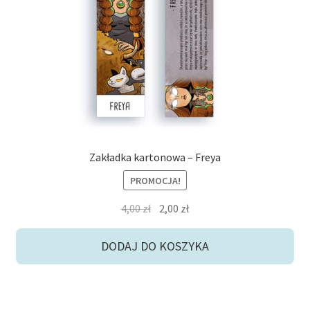
potom
Niskie ceny
Konto
Zakładka kartonowa – Freya
PROMOCJA!
Pierwotna
Aktualna
4,00
zł
2,00
zł
cena
cena
wynosiła:
wynosi:
DODAJ DO KOSZYKA
4,00 zł.
2,00 zł.