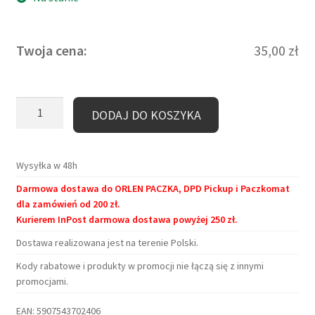
55,90 zł.
35,00 zł.
Twoja cena:
35,00
zł
ilość
DODAJ DO KOSZYKA
Kubek
duży
(440
Wysyłka w 48h
ml)
Darmowa dostawa do ORLEN PACZKA, DPD Pickup i Paczkomat
-
dla zamówień od 200 zł.
Before
Kurierem InPost darmowa dostawa powyżej 250 zł.
and
Dostawa realizowana jest na terenie Polski.
after
coffee
Kody rabatowe i produkty w promocji nie łączą się z innymi
promocjami.
EAN:
5907543702406