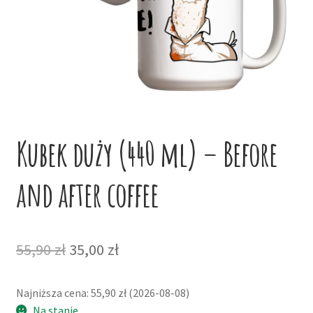
potom
Niskie ceny
Konto
Kubek duży (440 ml) – Before
and after coffee
Pierwotna
Aktualna
55,90
zł
35,00
zł
cena
cena
Najniższa cena:
55,90
zł
(
2026-08-08
)
wynosiła:
wynosi:
Na stanie