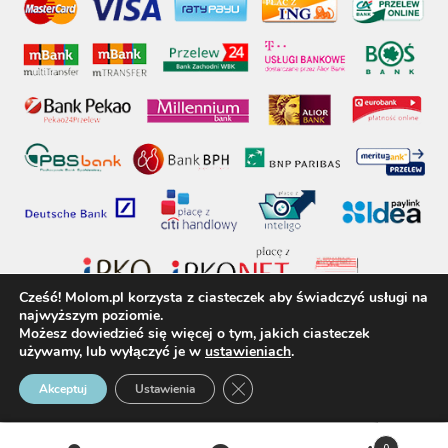
Cześć! Molom.pl korzysta z ciasteczek aby świadczyć usługi na
najwyższym poziomie.
Możesz dowiedzieć się więcej o tym, jakich ciasteczek
używamy, lub wyłączyć je w
ustawieniach
.
molom.pl © 2017 - Wszelkie prawa zastrzeżone
Zamknij panel powiadomień o 
Akceptuj
Ustawienia
0