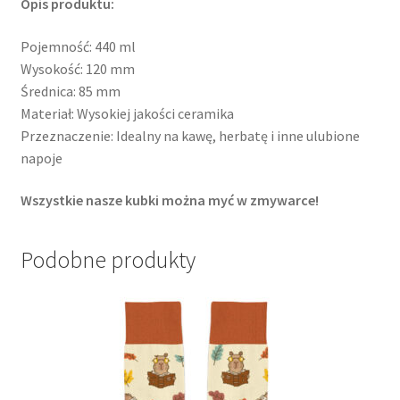
Opis produktu:
Pojemność: 440 ml
Wysokość: 120 mm
Średnica: 85 mm
Materiał: Wysokiej jakości ceramika
Przeznaczenie: Idealny na kawę, herbatę i inne ulubione
napoje
Wszystkie nasze kubki można myć w zmywarce!
Podobne produkty
Ten
produkt
ma
wiele
wariantów.