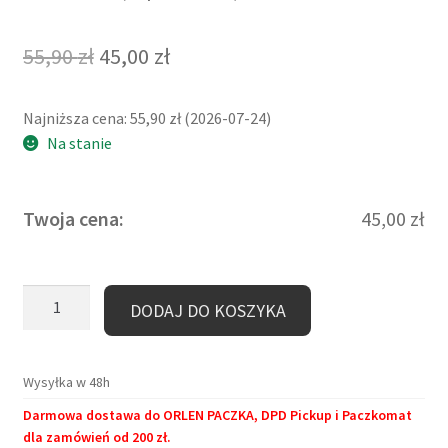
Oceniony
1
5.00
na 5 na
Pierwotna
Aktualna
55,90
zł
45,00
zł
podstawie
cena
cena
oceny klienta
Najniższa cena:
55,90
zł
(
2026-07-24
)
wynosiła:
wynosi:
Na stanie
55,90 zł.
45,00 zł.
Twoja cena:
45,00
zł
ilość
DODAJ DO KOSZYKA
Kubek
duży
(440
Wysyłka w 48h
ml)
Darmowa dostawa do ORLEN PACZKA, DPD Pickup i Paczkomat
-
dla zamówień od 200 zł.
Don`t