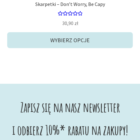
Skarpetki – Don’t Worry, Be Capy
Oceniono
30,90
zł
5.00
na 5
WYBIERZ OPCJE
Zapisz się na nasz newsletter
i odbierz 10%* rabatu na zakupy!