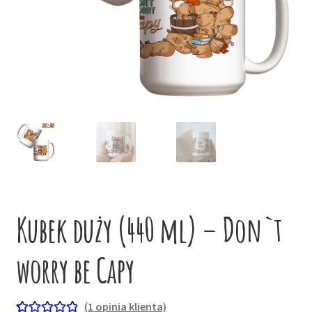
potom
Niskie ceny
Konto
Kubek duży (440 ml) – Don`t
worry be Capy
(
1
opinia klienta)