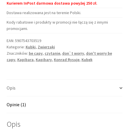
Kurierem InPost darmowa dostawa powyżej 250 zł.
worry
Dostawa realizowana jest na terenie Polski.
be
Capy
Kody rabatowe i produkty w promocji nie łączą się z innymi
promocjami.
EAN:
5907543703519
Kategorie:
Kubki
,
Zwierzaki
Znaczników:
be capy
,
czytanie
,
don`t worry
,
don't worry be
capy
,
Kapibara
,
Kapibary
,
Konrad Rysuje
,
Kubek
Opis
Opinie (1)
Opis