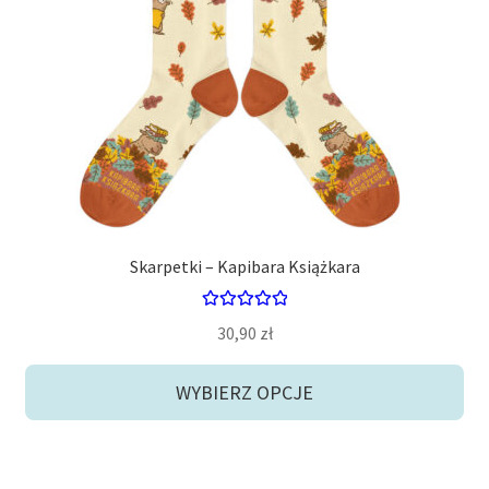
Opcje
można
wybrać
na
stronie
produktu
Skarpetki – Kapibara Książkara
Oceniono
30,90
zł
5.00
na 5
WYBIERZ OPCJE