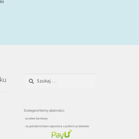
mi
Szukaj:
oku
Dostępne formy płatności:
- przelew bankowy
- za pośrednictwem operatora szybkich przelewów