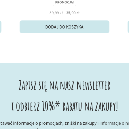
PROMOCJA!
Pierwotna
Aktualna
59,99
zł
35,00
zł
cena
cena
wynosiła:
wynosi:
DODAJ DO KOSZYKA
59,99 zł.
35,00 zł.
Zapisz się na nasz newsletter
i odbierz 10%* rabatu na zakupy!
tawać informacje o promocjach, zniżki na zakupy i informacje o 