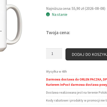
cena
cena
Najniższa cena:
55,90
zł
(
2026-08-08
)
wynosiła:
wynosi:
Na stanie
55,90 zł.
35,00 zł.
Twoja cena:
ilość
DODAJ DO KOSZYK
Kubek
duży
(440
Wysyłka w 48h
ml)
Darmowa dostawa do ORLEN PACZKA, DPD 
-
Kurierem InPost darmowa dostawa powyże
Książka
wciąga
Dostawa realizowana jest na terenie Polski
Kody rabatowe i produkty w promocji nie ł