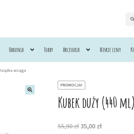
Szuk
Szuk
Ubrania
Torby
Akcesoria
Niskie ceny
K
 Książka wciąga
PROMOCJA!
Kubek duży (440 ml)
Pierwotna
Aktualna
55,90
zł
35,00
zł