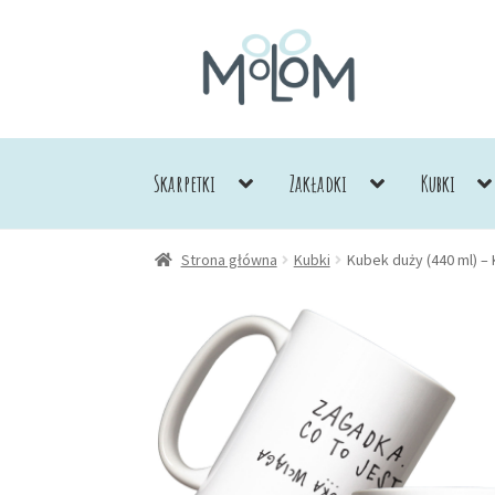
Przejdź
Przejdź
do
do
nawigacji
treści
Skarpetki
Zakładki
Kubki
Strona główna
Kubki
Kubek duży (440 ml) –