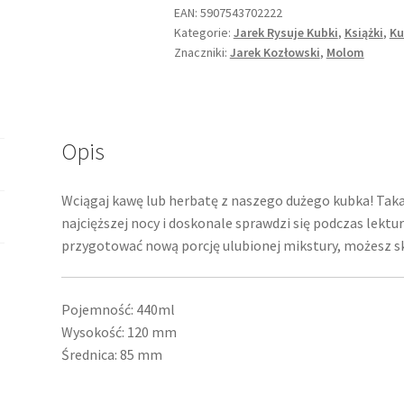
EAN:
5907543702222
Kategorie:
Jarek Rysuje Kubki
,
Książki
,
Ku
Znaczniki:
Jarek Kozłowski
,
Molom
Opis
Wciągaj kawę lub herbatę z naszego dużego kubka! Taka
najcięższej nocy i doskonale sprawdzi się podczas lektur
przygotować nową porcję ulubionej mikstury, możesz sku
Pojemność: 440ml
Wysokość: 120 mm
Średnica: 85 mm