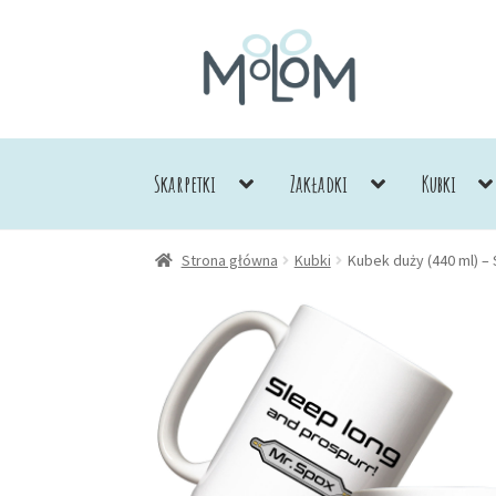
Przejdź
Przejdź
do
do
nawigacji
treści
Skarpetki
Zakładki
Kubki
Strona główna
Kubki
Kubek duży (440 ml) – 