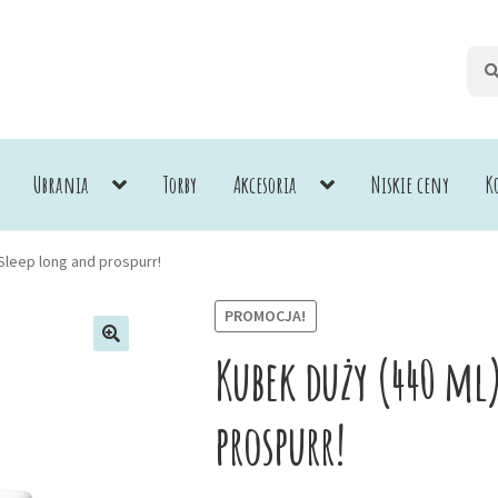
Szuk
Szuk
Ubrania
Torby
Akcesoria
Niskie ceny
K
Sleep long and prospurr!
PROMOCJA!
Kubek duży (440 ml
prospurr!