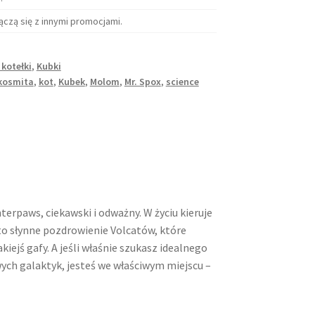
ączą się z innymi promocjami.
 kotełki
,
Kubki
kosmita
,
kot
,
Kubek
,
Molom
,
Mr. Spox
,
science
erpaws, ciekawski i odważny. W życiu kieruje
 to słynne pozdrowienie Volcatów, które
kiejś gafy. A jeśli właśnie szukasz idealnego
ych galaktyk, jesteś we właściwym miejscu –