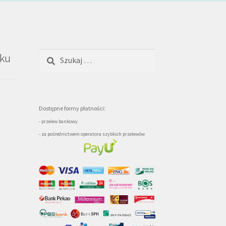
Szukaj:
oku
Dostępne formy płatności:
- przelew bankowy
- za pośrednictwem operatora szybkich przelewów