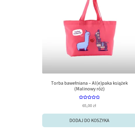
Torba bawełniana – Al(e)paka książek
(Malinowy róż)
Oceniono
65,00
zł
5.00
na 5
DODAJ DO KOSZYKA