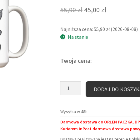
Pierwotna
Aktualna
55,90
zł
45,00
zł
cena
cena
Najniższa cena:
55,90
zł
(
2026-08-08
)
wynosiła:
wynosi:
Na stanie
55,90 zł.
45,00 zł.
Twoja cena:
ilość
DODAJ DO KOSZYK
Kubek
duży
(440
Wysyłka w 48h
ml)
Darmowa dostawa do ORLEN PACZKA, DPD 
-
Kurierem InPost darmowa dostawa powyże
Sleep
long
Dostawa realizowana jest na terenie Polski