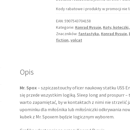
and
Kody rabatowe i produkty w promocji nie ł
prospurr!
EAN:
5907543704158
Kategorie:
Konrad Rysuje
,
Koty, koteczki,
Znaczników:
fantastyka
,
Konrad Rysuje
,
fiction
,
volcat
Opis
Mr. Spox
– szpiczastouchy oficer naukowy statku USS Ent
się przede wszystkim logiką. Sleep long and prospurr –
warto zapamiętać, by w kontaktach z nimi nie strzelić ja
upominku dla miłośnika lub miłośniczki odkrywania now
kubek z Mr. Spoxem będzie logicznym wyborem.