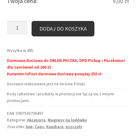
Twoja cena:
9,00
zł
ilość
DODAJ DO KOSZYKA
Magnes
na
lodówkę
Wysyłka w 48h
–
Darmowa dostawa do ORLEN PACZKA, DPD Pickup i Paczkomat
Kapibarowy
dla zamówień od 200 zł.
Czarodziej
Kurierem InPost darmowa dostawa powyżej 250 zł.
Dostawa realizowana jest na terenie Polski.
Kody rabatowe i produkty w promocji nie łączą się z innymi
promocjami.
EAN:
5907543706497
Kategorie:
Akcesoria
,
Magnesy na lodówkę
Znaczniki:
bee
,
Capy
,
Kapibara
,
pszczoły