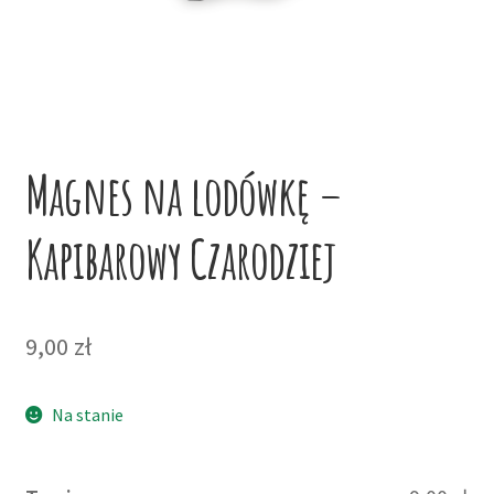
potom
Niskie ceny
Konto
Magnes na lodówkę –
Kapibarowy Czarodziej
9,00
zł
Na stanie