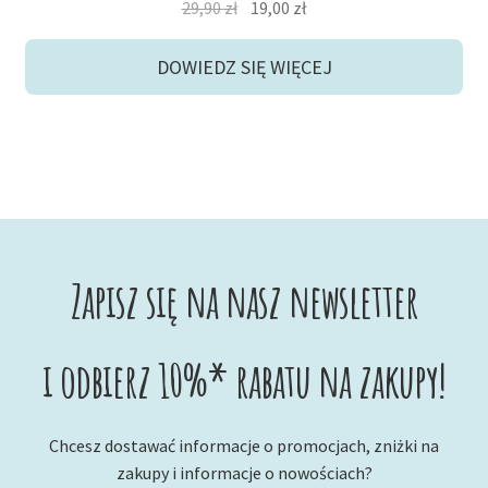
Pierwotna
Aktualna
29,90
zł
19,00
zł
cena
cena
wynosiła:
wynosi:
DOWIEDZ SIĘ WIĘCEJ
29,90 zł.
19,00 zł.
Zapisz się na nasz newsletter
i odbierz 10%* rabatu na zakupy!
Chcesz dostawać informacje o promocjach, zniżki na
zakupy i informacje o nowościach?