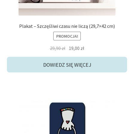
Plakat – Szczęśliwi czasu nie liczą (29,7×42 cm)
PROMOCJA!
Pierwotna
Aktualna
29,90
zł
19,00
zł
cena
cena
wynosiła:
wynosi:
DOWIEDZ SIĘ WIĘCEJ
29,90 zł.
19,00 zł.