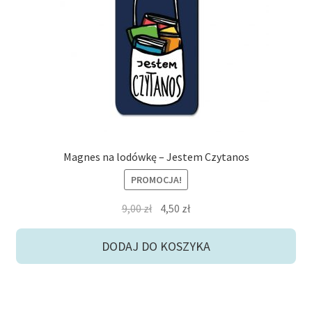
Magnes na lodówkę – Jestem Czytanos
PROMOCJA!
Pierwotna
Aktualna
9,00
zł
4,50
zł
cena
cena
wynosiła:
wynosi:
DODAJ DO KOSZYKA
9,00 zł.
4,50 zł.