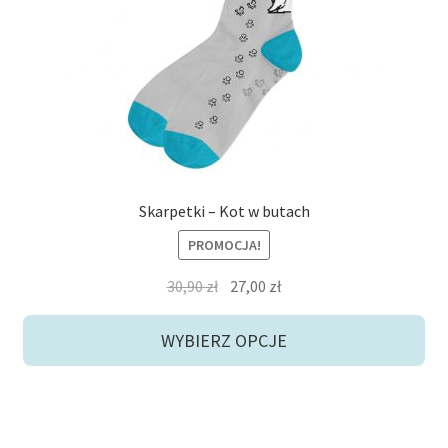
można
wybrać
na
stronie
produktu
Skarpetki – Kot w butach
PROMOCJA!
Pierwotna
Aktualna
30,90
zł
27,00
zł
cena
cena
wynosiła:
wynosi:
WYBIERZ OPCJE
30,90 zł.
27,00 zł.