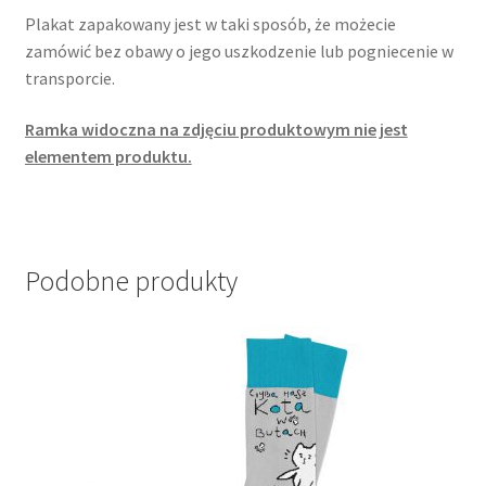
Plakat zapakowany jest w taki sposób, że możecie
zamówić bez obawy o jego uszkodzenie lub pogniecenie w
transporcie.
Ramka widoczna na zdjęciu produktowym nie jest
elementem produktu.
Podobne produkty
Ten
produkt
ma
wiele
wariantów.
Opcje