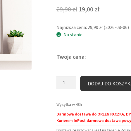
Pierwotna
Aktualna
29,90
zł
19,00
zł
cena
cena
Najniższa cena:
29,90
zł
(
2026-08-06
)
wynosiła:
wynosi:
Na stanie
29,90 zł.
19,00 zł.
Twoja cena:
ilość
DODAJ DO KOSZYK
Plakat
-
Książka,
Wysyłka w 48h
która
Darmowa dostawa do ORLEN PACZKA, DPD 
wciąga
Kurierem InPost darmowa dostawa powyże
(29,7x42
cm)
Dostawa realizowana jest na terenie Polski