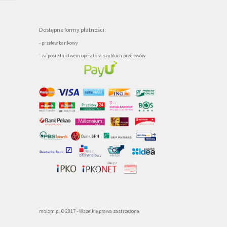
Dostępne formy płatności:
- przelew bankowy
- za pośrednictwem operatora szybkich przelewów
molom.pl © 2017 - Wszelkie prawa zastrzeżone