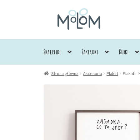
Przejdź
Przejdź
do
do
nawigacji
treści
Skarpetki
Zakładki
Kubki
Strona główna
Akcesoria
Plakat
Plakat – 