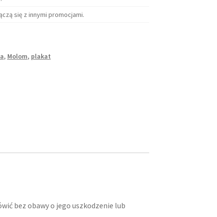
ączą się z innymi promocjami.
ga
,
Molom
,
plakat
ówić bez obawy o jego uszkodzenie lub