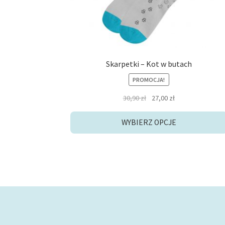
produktu
Skarpetki – Kot w butach
PROMOCJA!
Pierwotna
Aktualna
30,90
zł
27,00
zł
cena
cena
wynosiła:
wynosi:
WYBIERZ OPCJE
30,90 zł.
27,00 zł.