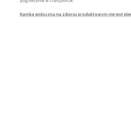
pogniecenie w transporcie.
Ramka widoczna na zdjęciu produktowym nie jest el