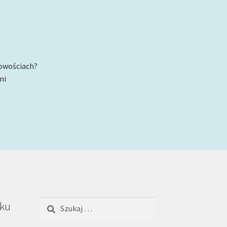
nowościach?
mi
Szukaj:
oku