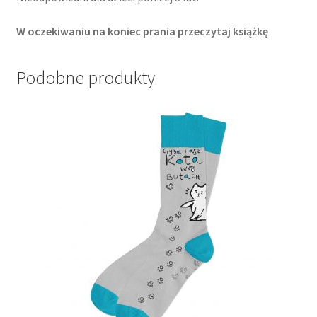
W oczekiwaniu na koniec prania przeczytaj książkę
Podobne produkty
Ten
produkt
ma
wiele
wariantów.
Opcje
można
wybrać
na
stronie
produktu