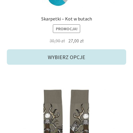
Skarpetki – Kot w butach
PROMOCJA!
Pierwotna
Aktualna
30,90
zł
27,00
zł
cena
cena
wynosiła:
wynosi:
WYBIERZ OPCJE
30,90 zł.
27,00 zł.
Ten
produkt
ma
wiele
wariantów.
Opcje