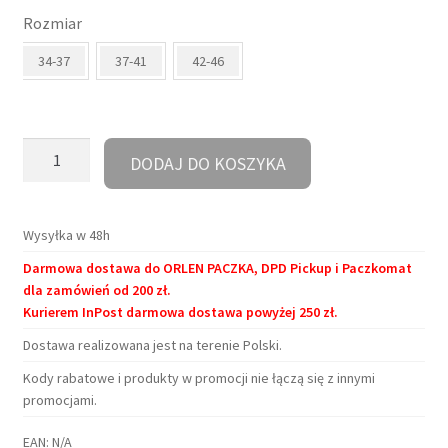
Rozmiar
wynosiła:
wynosi:
34-37
37-41
42-46
30,90 zł.
12,45 zł.
ilość
DODAJ DO KOSZYKA
Skarpetki
-
Kleks
Wysyłka w 48h
Darmowa dostawa do ORLEN PACZKA, DPD Pickup i Paczkomat
dla zamówień od 200 zł.
Kurierem InPost darmowa dostawa powyżej 250 zł.
Dostawa realizowana jest na terenie Polski.
Kody rabatowe i produkty w promocji nie łączą się z innymi
promocjami.
EAN:
N/A