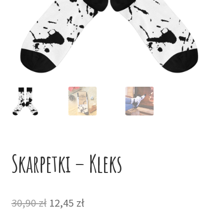
potom
Niskie ceny
Konto
Skarpetki – Kleks
Pierwotna
Aktualna
30,90
zł
12,45
zł
cena
cena