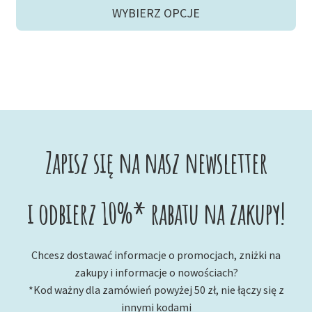
wynosiła:
wynosi:
WYBIERZ OPCJE
30,90 zł.
29,00 zł.
Zapisz się na nasz newsletter
i odbierz 10%* rabatu na zakupy!
Chcesz dostawać informacje o promocjach, zniżki na
zakupy i informacje o nowościach?
*Kod ważny dla zamówień powyżej 50 zł, nie łączy się z
innymi kodami