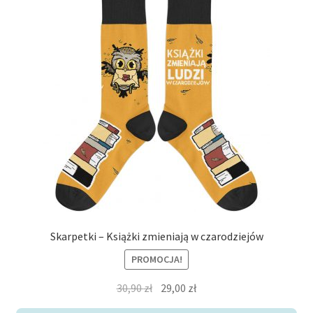
produkt
ma
wiele
wariantów.
Opcje
można
wybrać
na
stronie
produktu
Skarpetki – Książki zmieniają w czarodziejów
PROMOCJA!
Pierwotna
Aktualna
30,90
zł
29,00
zł
cena
cena