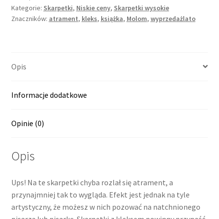
Kategorie:
Skarpetki
,
Niskie ceny
,
Skarpetki wysokie
Znaczników:
atrament
,
kleks
,
książka
,
Molom
,
wyprzedażlato
Opis
Informacje dodatkowe
Opinie (0)
Opis
Ups! Na te skarpetki chyba rozlał się atrament, a
przynajmniej tak to wygląda. Efekt jest jednak na tyle
artystyczny, że możesz w nich pozować na natchnionego