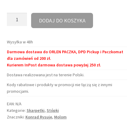
ilość
DODAJ DO KOSZYKA
Stópki
-
Jestem
Wysyłka w 48h
koneserem
Darmowa dostawa do ORLEN PACZKA, DPD Pickup i Paczkomat
książek
dla zamówień od 200 zł.
Kurierem InPost darmowa dostawa powyżej 250 zł.
Dostawa realizowana jest na terenie Polski.
Kody rabatowe i produkty w promocji nie łączą się z innymi
promocjami.
EAN:
N/A
Kategorie:
Skarpetki
,
Stópki
Znaczniki:
Konrad Rysuje
,
Molom