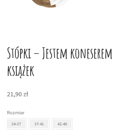
potom
Niskie ceny
Konto
Stópki – Jestem koneserem
książek
21,90
zł
Rozmiar
34-37
37-41
42-46