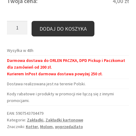
Twoja cena:
4,00
zł
ilość
DODAJ DO KOSZYKA
Zakładka
kartonowa
–
Wysyłka w 48h
Czytałosie
Darmowa dostawa do ORLEN PACZKA, DPD Pickup i Paczkomat
dla zamówień od 200 zł.
Kurierem InPost darmowa dostawa powyżej 250 zł.
Dostawa realizowana jest na terenie Polski.
Kody rabatowe i produkty w promocji nie łączą się z innymi
promocjami.
EAN:
5907543704479
Kategorie:
Zakładki
,
Zakładki kartonowe
Znaczniki:
Kotter
,
Molom
,
wyprzedażlato