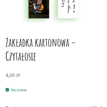
potom
Niskie ceny
Konto
Zakładka kartonowa –
Czytałosie
4,00
zł
Na stanie