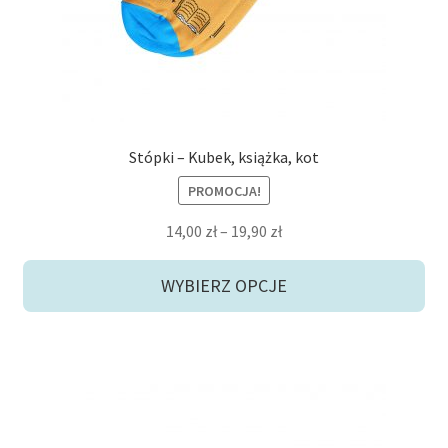
na
stronie
produktu
Stópki – Kubek, książka, kot
PROMOCJA!
Zakres
14,00
zł
–
19,90
zł
cen:
od
WYBIERZ OPCJE
14,00 zł
do
19,90 zł
Ten
produkt
ma