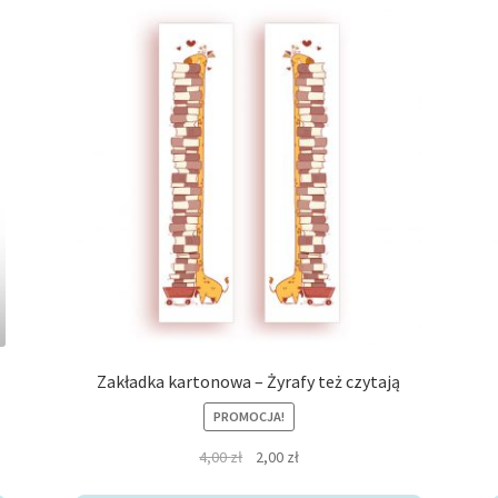
Zakładka kartonowa – Żyrafy też czytają
PROMOCJA!
Pierwotna
Aktualna
4,00
zł
2,00
zł
cena
cena