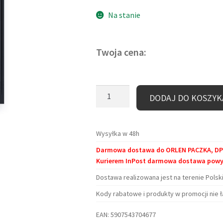
oceny klienta
Na stanie
Twoja cena:
ilość
DODAJ DO KOSZYK
Zakładka
kartonowa
–
Wysyłka w 48h
Hrabia
Darmowa dostawa do ORLEN PACZKA, DPD 
Książkula
Kurierem InPost darmowa dostawa powyże
Dostawa realizowana jest na terenie Polski
Kody rabatowe i produkty w promocji nie ł
EAN:
5907543704677