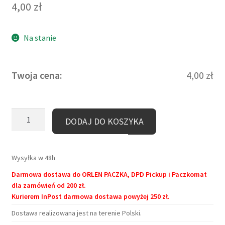
4,00
zł
podstawie
oceny klienta
Na stanie
Twoja cena:
4,00
zł
ilość
DODAJ DO KOSZYKA
Zakładka
kartonowa
–
Wysyłka w 48h
Jeżcze
Darmowa dostawa do ORLEN PACZKA, DPD Pickup i Paczkomat
jeden
dla zamówień od 200 zł.
rozdział
Kurierem InPost darmowa dostawa powyżej 250 zł.
Dostawa realizowana jest na terenie Polski.