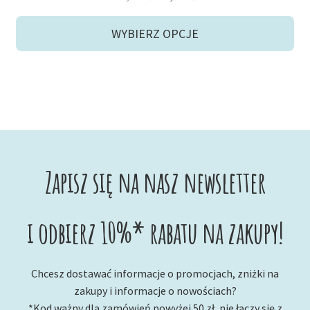
cena
cena
wynosiła:
wynosi:
WYBIERZ OPCJE
30,90 zł.
20,00 zł.
Zapisz się na nasz newsletter
i odbierz 10%* rabatu na zakupy!
Chcesz dostawać informacje o promocjach, zniżki na
zakupy i informacje o nowościach?
*Kod ważny dla zamówień powyżej 50 zł, nie łączy się z