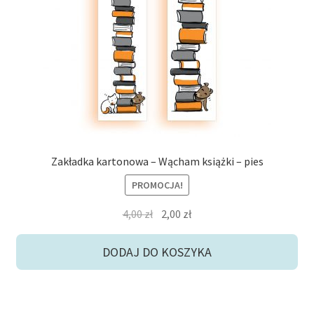
Zakładka kartonowa – Wącham książki – pies
PROMOCJA!
Pierwotna
Aktualna
4,00
zł
2,00
zł
cena
cena
wynosiła:
wynosi:
DODAJ DO KOSZYKA
4,00 zł.
2,00 zł.