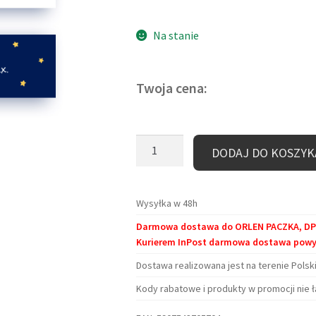
Na stanie
Twoja cena:
ilość
DODAJ DO KOSZYK
Zakładka
kartonowa
–
Wysyłka w 48h
Mały
Darmowa dostawa do ORLEN PACZKA, DPD 
muszkieter
Kurierem InPost darmowa dostawa powyże
(poziomo)
Dostawa realizowana jest na terenie Polski
Kody rabatowe i produkty w promocji nie ł