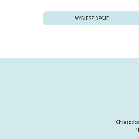
cena
cena
wynosiła:
wynosi:
30,90 zł.
20,00 zł.
WYBIERZ OPCJE
Chcesz dos
*