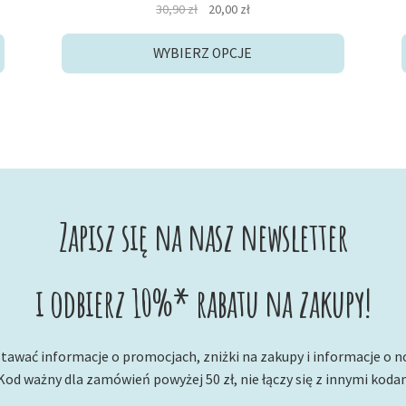
Pierwotna
Aktualna
30,90
zł
20,00
zł
cena
cena
wynosiła:
wynosi:
WYBIERZ OPCJE
30,90 zł.
20,00 zł.
Zapisz się na nasz newsletter
i odbierz 10%* rabatu na zakupy!
tawać informacje o promocjach, zniżki na zakupy i informacje o 
Kod ważny dla zamówień powyżej 50 zł, nie łączy się z innymi koda