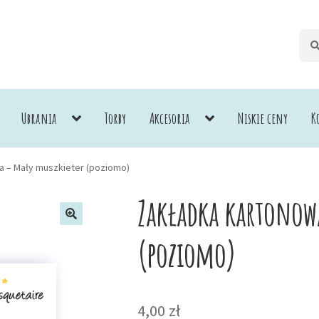
Szuk
Szuk
Ubrania
Torby
Akcesoria
Niskie ceny
K
a – Mały muszkieter (poziomo)
Zakładka kartonow
(poziomo)
4,00
zł