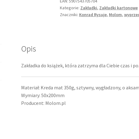
EAN:
5907543705704
Kategorie:
Zakładki
,
Zakładki kartonowe
Znaczniki:
Konrad Rysuje
,
Molom
,
wyprze
Opis
Zakładka do książek, która zatrzyma dla Ciebie czas i po
Materiał: Kreda mat 350g, sztywny, wygładzony, o aksam
Wymiary: 50x200mm
Producent: Molom.pl