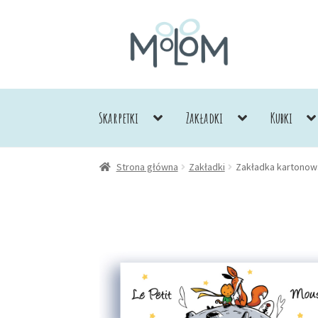
Przejdź
Przejdź
do
do
nawigacji
treści
Skarpetki
Zakładki
Kubki
Strona główna
Zakładki
Zakładka kartonow