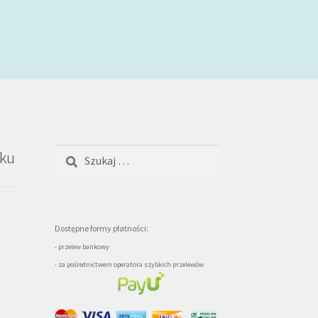
Szukaj:
oku
Dostępne formy płatności:
- przelew bankowy
- za pośrednictwem operatora szybkich przelewów