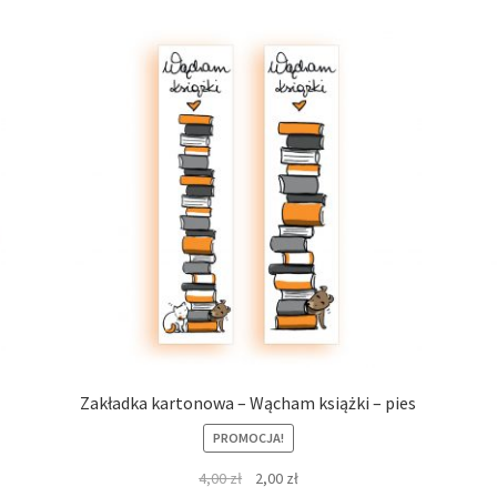
Zakładka kartonowa – Wącham książki – pies
PROMOCJA!
Pierwotna
Aktualna
4,00
zł
2,00
zł