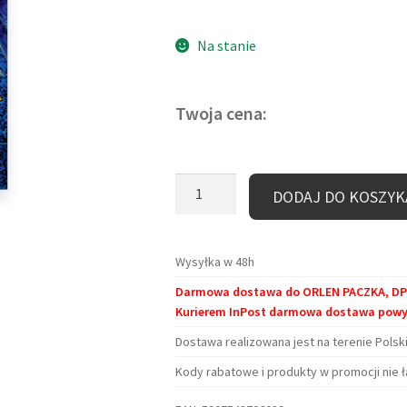
Na stanie
Twoja cena:
ilość
DODAJ DO KOSZYK
Zakładka
kartonowa
–
Wysyłka w 48h
Przybysz/Powrót
Darmowa dostawa do ORLEN PACZKA, DPD 
do
Kurierem InPost darmowa dostawa powyże
domu
Dostawa realizowana jest na terenie Polski
Kody rabatowe i produkty w promocji nie ł