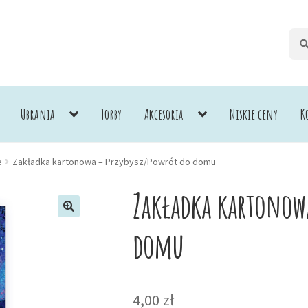
Szuk
Szuk
Ubrania
Torby
Akcesoria
Niskie ceny
K
e
Zakładka kartonowa – Przybysz/Powrót do domu
Zakładka kartonowa
domu
4,00
zł