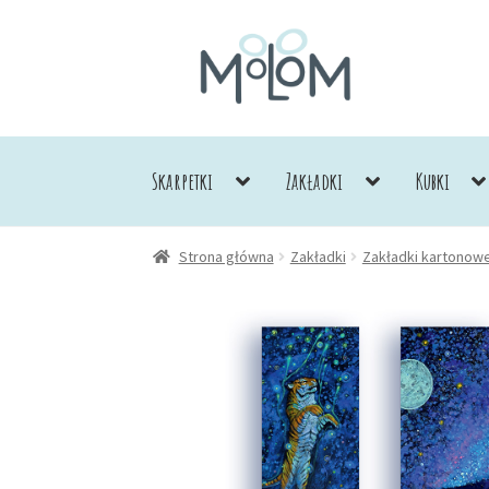
Przejdź
Przejdź
do
do
nawigacji
treści
Skarpetki
Zakładki
Kubki
Strona główna
Zakładki
Zakładki kartonow