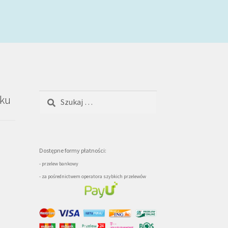
Szukaj:
oku
Dostępne formy płatności:
- przelew bankowy
- za pośrednictwem operatora szybkich przelewów