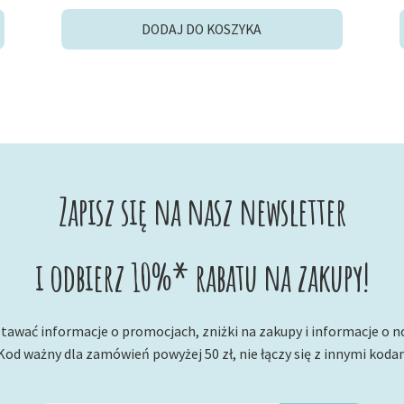
cena
cena
wynosiła:
wynosi:
DODAJ DO KOSZYKA
4,00 zł.
2,00 zł.
Zapisz się na nasz newsletter
i odbierz 10%* rabatu na zakupy!
tawać informacje o promocjach, zniżki na zakupy i informacje o 
Kod ważny dla zamówień powyżej 50 zł, nie łączy się z innymi koda