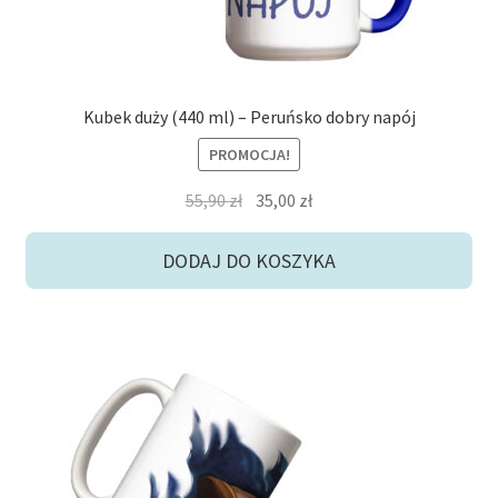
Kubek duży (440 ml) – Peruńsko dobry napój
PROMOCJA!
Pierwotna
Aktualna
55,90
zł
35,00
zł
cena
cena
wynosiła:
wynosi:
DODAJ DO KOSZYKA
55,90 zł.
35,00 zł.