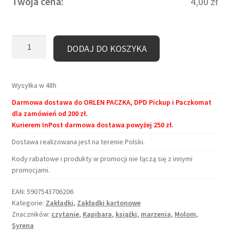
Twoja cena:
4,00
zł
ilość
DODAJ DO KOSZYKA
Zakładka
kartonowa
–
Wysyłka w 48h
Syrena
Darmowa dostawa do ORLEN PACZKA, DPD Pickup i Paczkomat
marzycielka
dla zamówień od 200 zł.
Kurierem InPost darmowa dostawa powyżej 250 zł.
Dostawa realizowana jest na terenie Polski.
Kody rabatowe i produkty w promocji nie łączą się z innymi
promocjami.
EAN:
5907543706206
Kategorie:
Zakładki
,
Zakładki kartonowe
Znaczników:
czytanie
,
Kapibara
,
książki
,
marzenia
,
Molom
,
Syrena