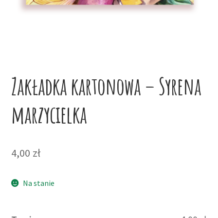
potom
Niskie ceny
Konto
Zakładka kartonowa – Syrena
marzycielka
4,00
zł
Na stanie