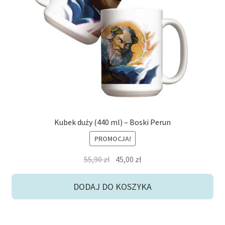
Kubek duży (440 ml) – Boski Perun
PROMOCJA!
Pierwotna
Aktualna
55,90
zł
45,00
zł
cena
cena
wynosiła:
wynosi:
DODAJ DO KOSZYKA
55,90 zł.
45,00 zł.