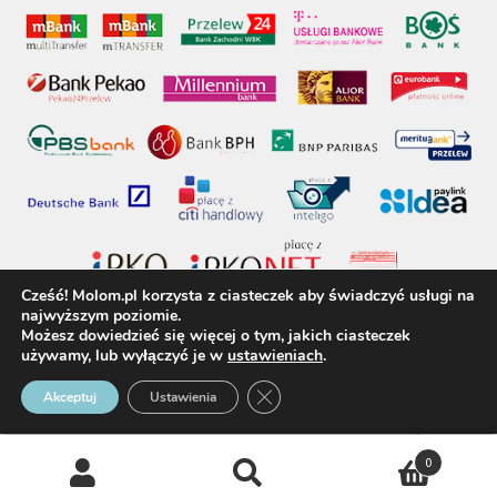
Cześć! Molom.pl korzysta z ciasteczek aby świadczyć usługi na
najwyższym poziomie.
Możesz dowiedzieć się więcej o tym, jakich ciasteczek
używamy, lub wyłączyć je w
ustawieniach
.
molom.pl © 2017 - Wszelkie prawa zastrzeżone
Zamknij panel powiadomień o 
Akceptuj
Ustawienia
0
Szukaj
Szukaj: