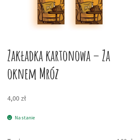
potom
Niskie ceny
Konto
Zakładka kartonowa – Za
oknem Mróz
4,00
zł
Na stanie