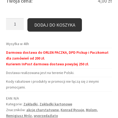
Twoja cena:
4,00
zł
ilość
DODAJ DO KOSZYKA
Zakładka
kartonowa
–
Wysyłka w 48h
Za
Darmowa dostawa do ORLEN PACZKA, DPD Pickup i Paczkomat
oknem
dla zamówień od 200 zł.
Mróz
Kurierem InPost darmowa dostawa powyżej 250 zł.
Dostawa realizowana jest na terenie Polski.
Kody rabatowe i produkty w promocji nie łączą się z innymi
promocjami.
EAN:
N/A
Kategorie:
Zakładki
,
Zakładki kartonowe
Znaczników:
akcje charytatywne
,
Konrad Rysuje
,
Molom
,
Remigiusz Mróz
,
wyprzedażlato