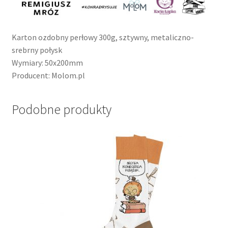
Karton ozdobny perłowy 300g, sztywny, metaliczno-
srebrny połysk
Wymiary: 50x200mm
Producent: Molom.pl
Podobne produkty
Ten
produkt
ma
wiele
wariantów.
Opcje
można
wybrać