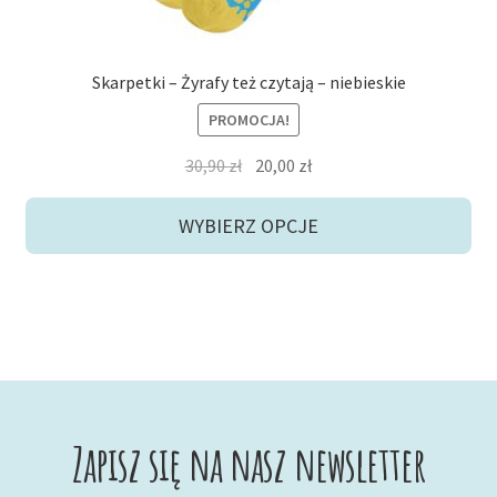
Skarpetki – Żyrafy też czytają – niebieskie
PROMOCJA!
Pierwotna
Aktualna
30,90
zł
20,00
zł
cena
cena
wynosiła:
wynosi:
WYBIERZ OPCJE
30,90 zł.
20,00 zł.
Zapisz się na nasz newsletter