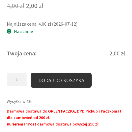
Pierwotna
Aktualna
4,00
zł
2,00
zł
cena
cena
Najniższa cena:
4,00
zł
(
2026-07-12
)
wynosiła:
wynosi:
Na stanie
4,00 zł.
2,00 zł.
Twoja cena:
2,00
zł
ilość
DODAJ DO KOSZYKA
Zakładka
kartonowa
–
Wysyłka w 48h
Zwierzyniec
Darmowa dostawa do ORLEN PACZKA, DPD Pickup i Paczkomat
Pierścienia
dla zamówień od 200 zł.
II
Kurierem InPost darmowa dostawa powyżej 250 zł.