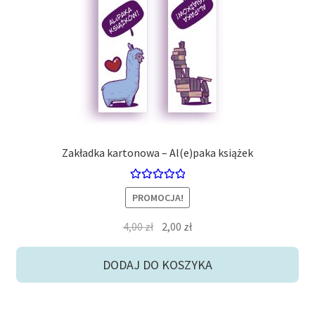
Zakładka kartonowa – Al(e)paka książek
Oceniono
PROMOCJA!
5.00
na 5
Pierwotna
Aktualna
4,00
zł
2,00
zł
cena
cena
wynosiła:
wynosi:
DODAJ DO KOSZYKA
4,00 zł.
2,00 zł.