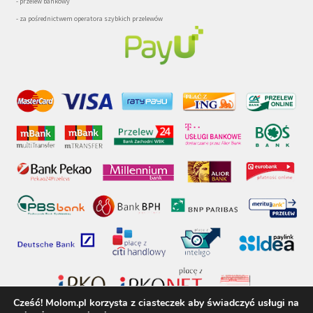
- przelew bankowy
- za pośrednictwem operatora szybkich przelewów
Cześć! Molom.pl korzysta z ciasteczek aby świadczyć usługi na