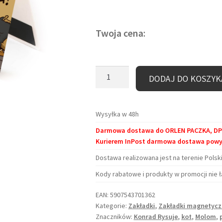
Twoja cena:
ilość
DODAJ DO KOSZYK
Zakładka
magnetyczna
–
Wysyłka w 48h
Bogowie
Darmowa dostawa do ORLEN PACZKA, DPD 
Kurierem InPost darmowa dostawa powyże
Dostawa realizowana jest na terenie Polski
Kody rabatowe i produkty w promocji nie ł
EAN:
5907543701362
Kategorie:
Zakładki
,
Zakładki magnetycz
Znaczników:
Konrad Rysuje
,
kot
,
Molom
,