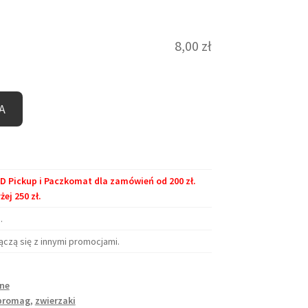
8,00
zł
A
Pickup i Paczkomat dla zamówień od 200 zł.
j 250 zł.
.
ączą się z innymi promocjami.
ne
promag
,
zwierzaki