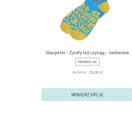
na
stronie
produktu
Skarpetki – Żyrafy też czytają – niebieskie
PROMOCJA!
Pierwotna
Aktualna
30,90
zł
20,00
zł
cena
cena
wynosiła:
wynosi:
30,90 zł.
20,00 zł.
WYBIERZ OPCJE