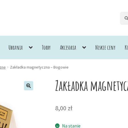
Szuk
Szuk
Ubrania
Torby
Akcesoria
Niskie ceny
K
zne
Zakładka magnetyczna – Bogowie
Zakładka magnetyc
8,00
zł
Na stanie