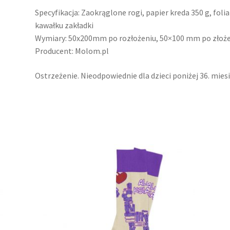
Specyfikacja: Zaokrąglone rogi, papier kreda 350 g, fol
kawałku zakładki
Wymiary: 50x200mm po rozłożeniu, 50×100 mm po złoż
Producent: Molom.pl
Ostrzeżenie. Nieodpowiednie dla dzieci poniżej 36. miesi
Ten
produkt
ma
wiele
wariantów.
Opcje
można
wybrać