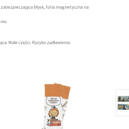
ia zabezpieczająca błysk, folia magnetyczna na
eniu
ąca. Małe części. Ryzyko zadławienia
Ten
produkt
ma
wiele
wariantów.
Opcje
można
wybrać