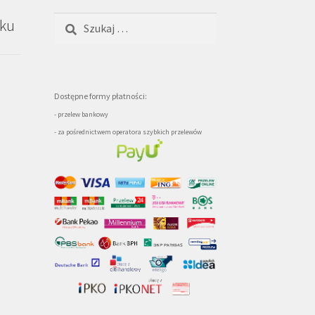
Szukaj:
oku
Dostępne formy płatności:
- przelew bankowy
- za pośrednictwem operatora szybkich przelewów