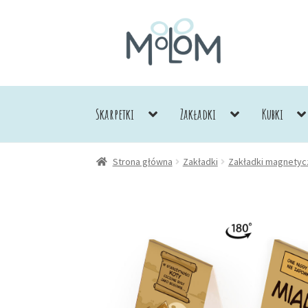
Przejdź
Przejdź
do
do
nawigacji
treści
Skarpetki
Zakładki
Kubki
Strona główna
Zakładki
Zakładki magnetyc