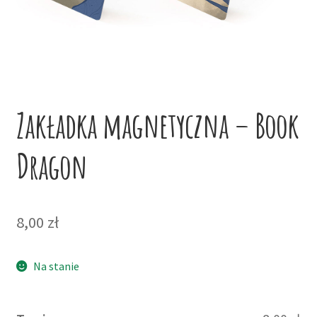
potom
Niskie ceny
Konto
Zakładka magnetyczna – Book
Dragon
8,00
zł
Na stanie