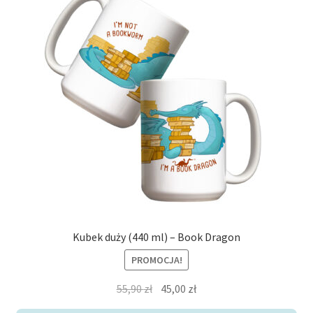
Kubek duży (440 ml) – Book Dragon
PROMOCJA!
Pierwotna
Aktualna
55,90
zł
45,00
zł
cena
cena