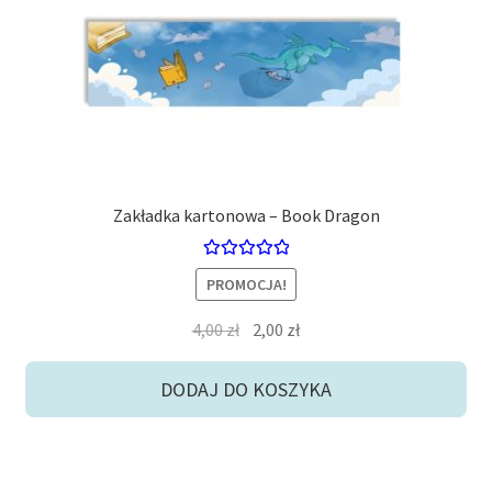
Zakładka kartonowa – Book Dragon
Oceniono
PROMOCJA!
5.00
na 5
Pierwotna
Aktualna
4,00
zł
2,00
zł
cena
cena
wynosiła:
wynosi:
DODAJ DO KOSZYKA
4,00 zł.
2,00 zł.