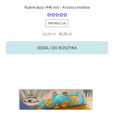
Kubek duży (440 ml) – Kraina smoków
Oceniono
PROMOCJA!
5.00
na 5
Pierwotna
Aktualna
55,90
zł
45,00
zł
cena
cena
wynosiła:
wynosi:
DODAJ DO KOSZYKA
55,90 zł.
45,00 zł.