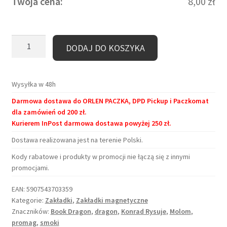
Twoja cena:
8,00
zł
ilość
DODAJ DO KOSZYKA
Zakładka
magnetyczna
–
Wysyłka w 48h
Book
Darmowa dostawa do ORLEN PACZKA, DPD Pickup i Paczkomat
Dragon
dla zamówień od 200 zł.
Kurierem InPost darmowa dostawa powyżej 250 zł.
Dostawa realizowana jest na terenie Polski.
Kody rabatowe i produkty w promocji nie łączą się z innymi
promocjami.
EAN:
5907543703359
Kategorie:
Zakładki
,
Zakładki magnetyczne
Znaczników:
Book Dragon
,
dragon
,
Konrad Rysuje
,
Molom
,
promag
,
smoki