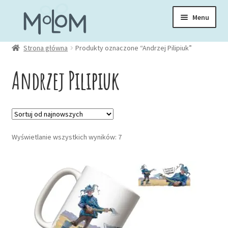
Przejdź
Przejdź
Menu
do
do
nawigacji
treści
Rozwiń
Strona główna
Produkty oznaczone “Andrzej Pilipiuk”
Skarpetki
menu
Andrzej Pilipiuk
potom
Rozwiń
Zakładki
menu
potom
Rozwiń
Kubki
menu
Posortowane
Wyświetlanie wszystkich wyników: 7
potom
Rozwiń
według
Ubrania
menu
najnowszych
potom
Torby
Rozwiń
Akcesoria
menu