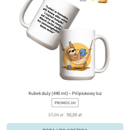
Kubek duży (440 ml) – Pilipiukowy luz
PROMOCJA!
Pierwotna
Aktualna
57,00
zł
50,00
zł
cena
cena
wynosiła:
wynosi: