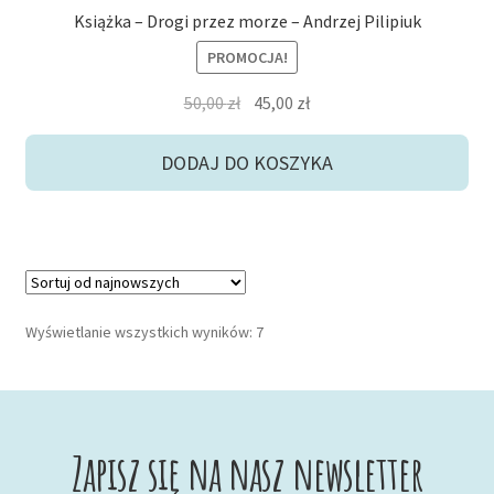
Książka – Drogi przez morze – Andrzej Pilipiuk
PROMOCJA!
Pierwotna
Aktualna
50,00
zł
45,00
zł
cena
cena
wynosiła:
wynosi:
DODAJ DO KOSZYKA
50,00 zł.
45,00 zł.
Posortowane
Wyświetlanie wszystkich wyników: 7
według
najnowszych
Zapisz się na nasz newsletter