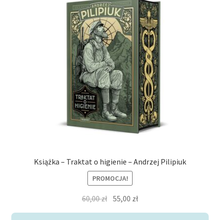
Książka – Traktat o higienie – Andrzej Pilipiuk
PROMOCJA!
Pierwotna
Aktualna
60,00
zł
55,00
zł
cena
cena