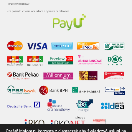
- przelew bankowy
- za pośrednictwem operatora szybkich przelewów
Cześć! Molom.pl korzysta z ciasteczek aby świadczyć usługi na