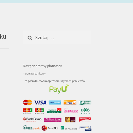
Szukaj:
oku
Dostępne formy płatności:
- przelew bankowy
- za pośrednictwem operatora szybkich przelewów