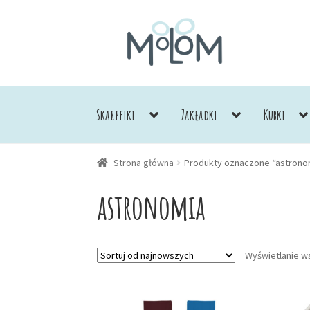
Przejdź
Przejdź
do
do
nawigacji
treści
Skarpetki
Zakładki
Kubki
Strona główna
Produkty oznaczone “astrono
astronomia
Wyświetlanie w
Ten