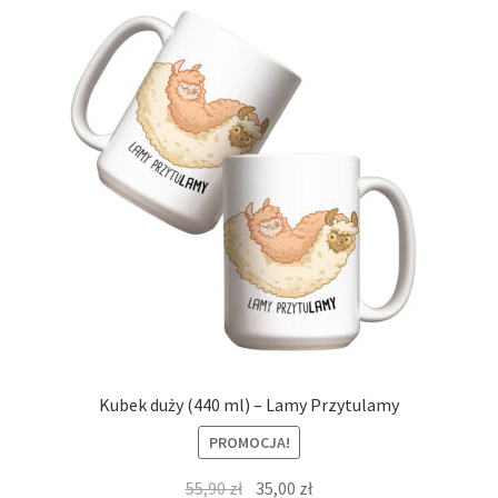
Kubek duży (440 ml) – Lamy Przytulamy
PROMOCJA!
Pierwotna
Aktualna
55,90
zł
35,00
zł