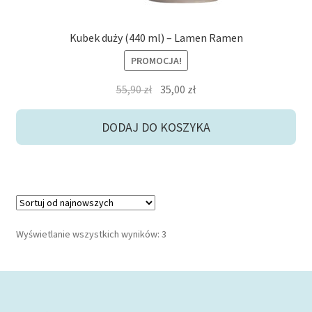
Kubek duży (440 ml) – Lamen Ramen
PROMOCJA!
Pierwotna
Aktualna
55,90
zł
35,00
zł
cena
cena
wynosiła:
wynosi:
DODAJ DO KOSZYKA
55,90 zł.
35,00 zł.
Posortowane
Wyświetlanie wszystkich wyników: 3
według
najnowszych