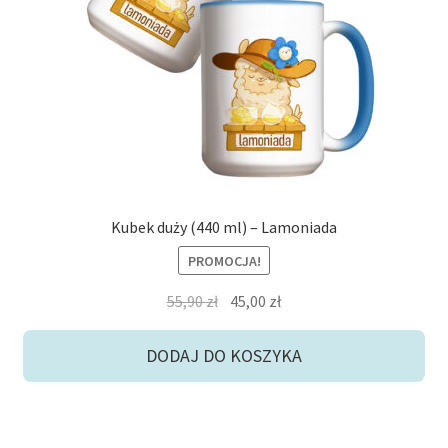
potom
Niskie ceny
Konto
Kubek duży (440 ml) – Lamoniada
PROMOCJA!
Pierwotna
Aktualna
55,90
zł
45,00
zł
cena
cena
wynosiła:
wynosi:
DODAJ DO KOSZYKA
55,90 zł.
45,00 zł.