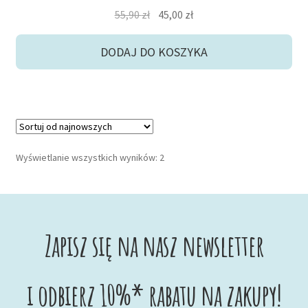
Pierwotna
Aktualna
55,90
zł
45,00
zł
cena
cena
wynosiła:
wynosi:
DODAJ DO KOSZYKA
55,90 zł.
45,00 zł.
Posortowane
Wyświetlanie wszystkich wyników: 2
według
najnowszych
Zapisz się na nasz newsletter
i odbierz 10%* rabatu na zakupy!