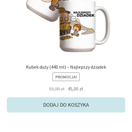
potom
Niskie ceny
Konto
Kubek duży (440 ml) – Najlepszy dziadek
PROMOCJA!
Pierwotna
Aktualna
55,90
zł
45,00
zł
cena
cena
wynosiła:
wynosi:
DODAJ DO KOSZYKA
55,90 zł.
45,00 zł.