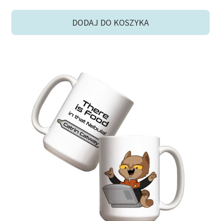
cena
cena
wynosiła:
wynosi:
DODAJ DO KOSZYKA
55,90 zł.
45,00 zł.