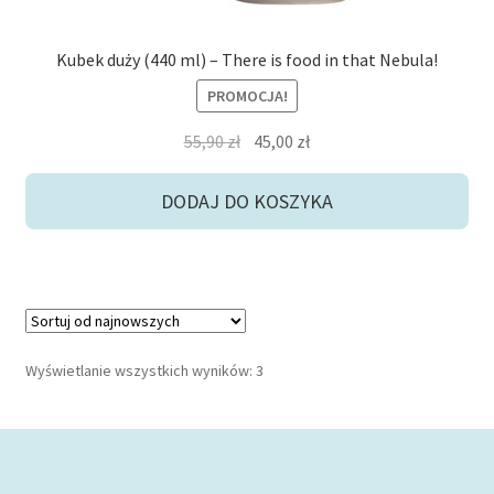
Kubek duży (440 ml) – There is food in that Nebula!
PROMOCJA!
Pierwotna
Aktualna
55,90
zł
45,00
zł
cena
cena
wynosiła:
wynosi:
DODAJ DO KOSZYKA
55,90 zł.
45,00 zł.
Posortowane
Wyświetlanie wszystkich wyników: 3
według
najnowszych