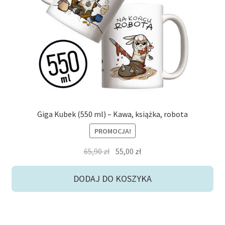
potom
Niskie ceny
Konto
Giga Kubek (550 ml) – Kawa, książka, robota
PROMOCJA!
Pierwotna
Aktualna
65,90
zł
55,00
zł
cena
cena
wynosiła:
wynosi:
DODAJ DO KOSZYKA
65,90 zł.
55,00 zł.