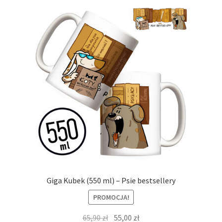
Giga Kubek (550 ml) – Psie bestsellery
PROMOCJA!
Pierwotna
Aktualna
65,90
zł
55,00
zł