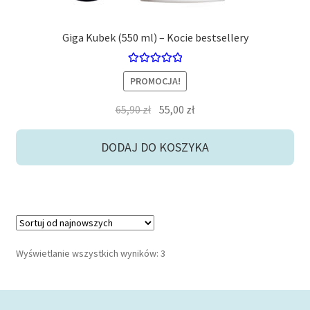
Giga Kubek (550 ml) – Kocie bestsellery
Oceniono
PROMOCJA!
5.00
na 5
Pierwotna
Aktualna
65,90
zł
55,00
zł
cena
cena
wynosiła:
wynosi:
DODAJ DO KOSZYKA
65,90 zł.
55,00 zł.
Posortowane
Wyświetlanie wszystkich wyników: 3
według
najnowszych