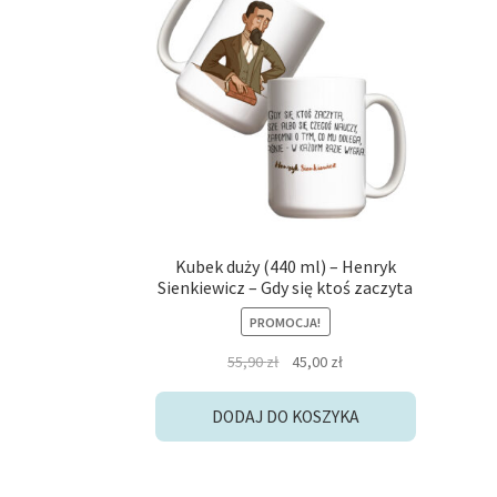
Kubek duży (440 ml) – Henryk
Sienkiewicz – Gdy się ktoś zaczyta
PROMOCJA!
Pierwotna
Aktualna
55,90
zł
45,00
zł
cena
cena
wynosiła:
wynosi:
DODAJ DO KOSZYKA
55,90 zł.
45,00 zł.