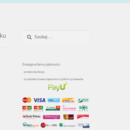
Szukaj:
oku
Dostępne formy płatności:
- przelew bankowy
- za pośrednictwem operatora szybkich przelewów