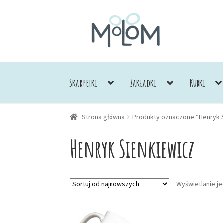
Przejdź
Przejdź
do
do
nawigacji
treści
Skarpetki
Zakładki
Kubki
Strona główna
Produkty oznaczone “Henryk 
Henryk Sienkiewicz
Wyświetlanie j