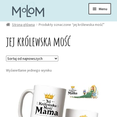
Przejdź
Przejdź
Menu
do
do
nawigacji
treści
Rozwiń
Strona główna
Produkty oznaczone “jej królewska mość”
Skarpetki
menu
jej królewska mość
potom
Rozwiń
Zakładki
menu
potom
Rozwiń
Kubki
menu
Wyświetlanie jednego wyniku
potom
Rozwiń
Ubrania
menu
potom
Torby
Rozwiń
Akcesoria
menu