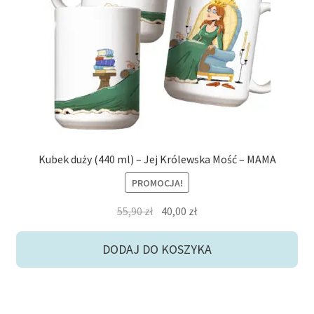
potom
Niskie ceny
Konto
Kubek duży (440 ml) – Jej Królewska Mość – MAMA
PROMOCJA!
Pierwotna
Aktualna
55,90
zł
40,00
zł
cena
cena
wynosiła:
wynosi:
DODAJ DO KOSZYKA
55,90 zł.
40,00 zł.