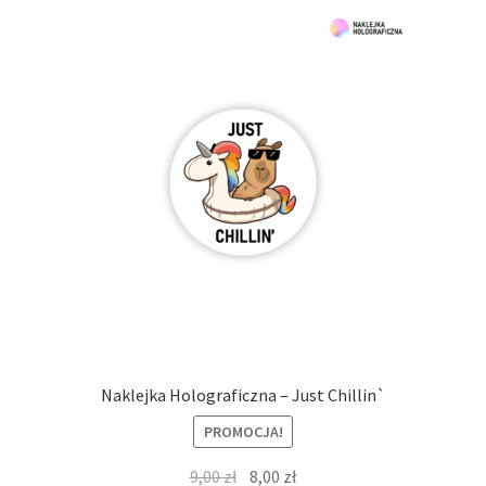
Naklejka Holograficzna – Just Chillin`
PROMOCJA!
Pierwotna
Aktualna
9,00
zł
8,00
zł