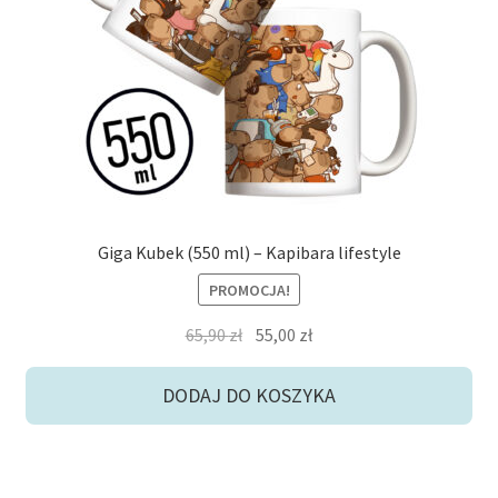
potom
Niskie ceny
Konto
Giga Kubek (550 ml) – Kapibara lifestyle
PROMOCJA!
Pierwotna
Aktualna
65,90
zł
55,00
zł
cena
cena
wynosiła:
wynosi:
DODAJ DO KOSZYKA
65,90 zł.
55,00 zł.