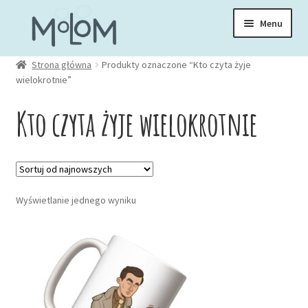
Przejdź
Przejdź
Menu
do
do
nawigacji
treści
Rozwiń
Strona główna
Produkty oznaczone “Kto czyta żyje
Skarpetki
wielokrotnie”
menu
potom
Rozwiń
Kto czyta żyje wielokrotnie
Zakładki
menu
potom
Rozwiń
Kubki
menu
potom
Rozwiń
Ubrania
Wyświetlanie jednego wyniku
menu
potom
Torby
Rozwiń
Akcesoria
menu