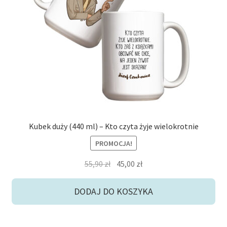
potom
Niskie ceny
Konto
Kubek duży (440 ml) – Kto czyta żyje wielokrotnie
PROMOCJA!
Pierwotna
Aktualna
55,90
zł
45,00
zł
cena
cena
wynosiła:
wynosi:
DODAJ DO KOSZYKA
55,90 zł.
45,00 zł.