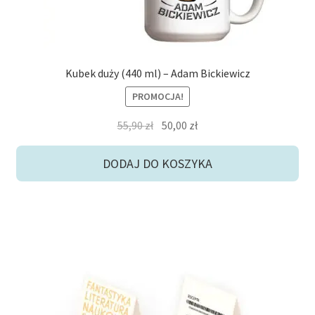
Kubek duży (440 ml) – Adam Bickiewicz
PROMOCJA!
Pierwotna
Aktualna
55,90
zł
50,00
zł
cena
cena
wynosiła:
wynosi:
DODAJ DO KOSZYKA
55,90 zł.
50,00 zł.