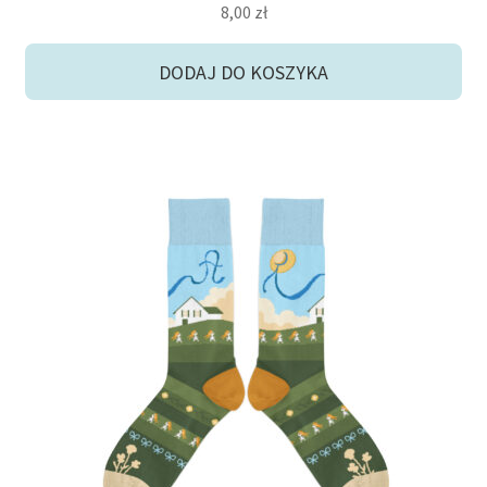
8,00
zł
DODAJ DO KOSZYKA
Ten
produkt
ma
wiele
wariantów.
Opcje
można
wybrać
na
stronie
produktu