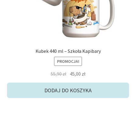
Kubek 440 ml – Szkoła Kapibary
PROMOCJA!
Pierwotna
Aktualna
55,90
zł
45,00
zł
cena
cena
wynosiła:
wynosi:
DODAJ DO KOSZYKA
55,90 zł.
45,00 zł.