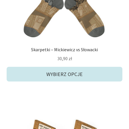
na
stronie
produktu
Skarpetki – Mickiewicz vs Słowacki
30,90
zł
WYBIERZ OPCJE