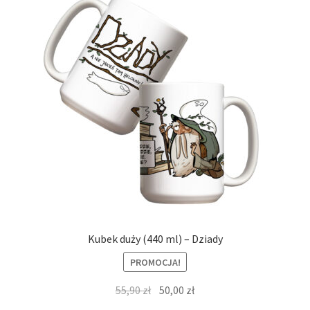
Kubek duży (440 ml) – Dziady
PROMOCJA!
Pierwotna
Aktualna
55,90
zł
50,00
zł
cena
cena