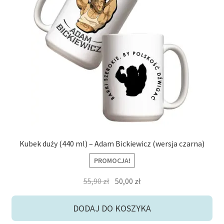
Kubek duży (440 ml) – Adam Bickiewicz (wersja czarna)
PROMOCJA!
Pierwotna
Aktualna
55,90
zł
50,00
zł
cena
cena
wynosiła:
wynosi:
DODAJ DO KOSZYKA
55,90 zł.
50,00 zł.