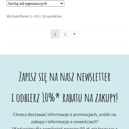
Posortowane
Wyświetlanie 1–16 z 18 wyników
według
najnowszych
1
2
Zapisz się na nasz newsletter
i odbierz 10%* rabatu na zakupy!
Chcesz dostawać informacje o promocjach, zniżki na
zakupy i informacje o nowościach?
*Kod ważny dla zamówień powyżej 50 zł, nie łączy się z