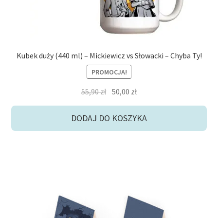
Kubek duży (440 ml) – Mickiewicz vs Słowacki – Chyba Ty!
PROMOCJA!
Pierwotna
Aktualna
55,90
zł
50,00
zł
cena
cena
wynosiła:
wynosi:
DODAJ DO KOSZYKA
55,90 zł.
50,00 zł.