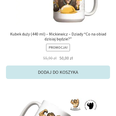
Kubek duży (440 ml) – Mickiewicz – Dziady “Co na obiad
dzisiaj będzie?”
PROMOCJA!
Pierwotna
Aktualna
55,90
zł
50,00
zł
cena
cena
wynosiła:
wynosi:
DODAJ DO KOSZYKA
55,90 zł.
50,00 zł.