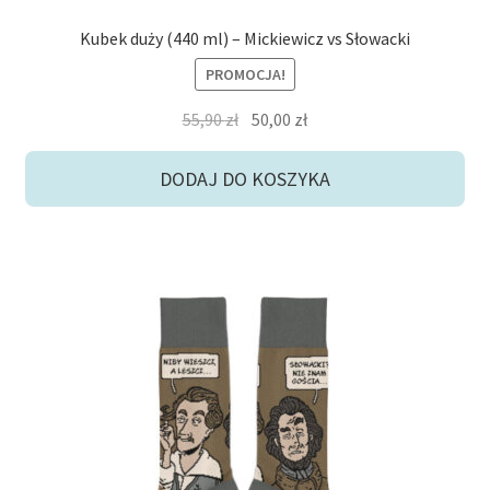
Kubek duży (440 ml) – Mickiewicz vs Słowacki
PROMOCJA!
Pierwotna
Aktualna
55,90
zł
50,00
zł
cena
cena
wynosiła:
wynosi:
DODAJ DO KOSZYKA
55,90 zł.
50,00 zł.
Ten
produkt
ma
wiele
wariantów.
Opcje
można
wybrać