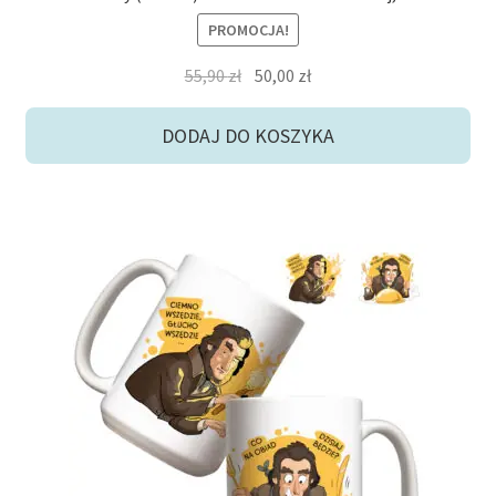
PROMOCJA!
Pierwotna
Aktualna
55,90
zł
50,00
zł
cena
cena
wynosiła:
wynosi:
DODAJ DO KOSZYKA
55,90 zł.
50,00 zł.