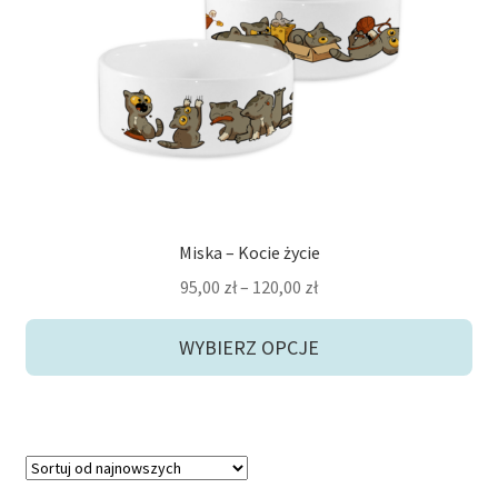
Opcje
potom
można
Niskie ceny
wybrać
na
Konto
stronie
produktu
Miska – Kocie życie
Zakres
95,00
zł
–
120,00
zł
cen:
od
WYBIERZ OPCJE
95,00 zł
do
120,00 zł