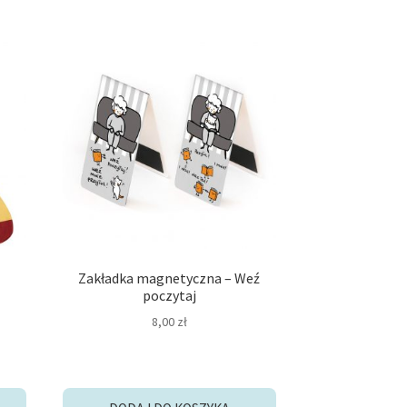
Zakładka magnetyczna – Weź
poczytaj
8,00
zł
lna
i: