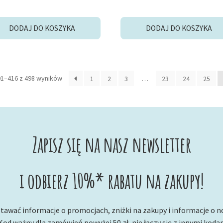
DODAJ DO KOSZYKA
DODAJ DO KOSZYKA
Posortowane
01–416 z 498 wyników
1
2
3
…
23
24
25
według
najnowszych
Zapisz się na nasz newsletter
i odbierz 10%* rabatu na zakupy!
tawać informacje o promocjach, zniżki na zakupy i informacje o 
Kod ważny dla zamówień powyżej 50 zł, nie łączy się z innymi koda