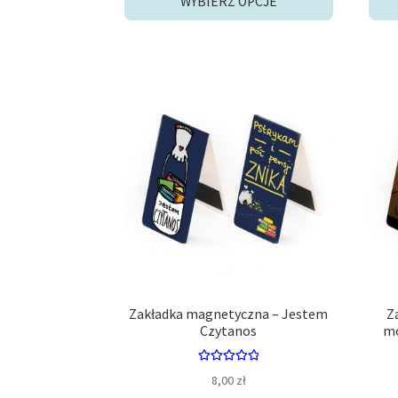
WYBIERZ OPCJE
21,90 zł.
19,00 zł.
Zakładka magnetyczna – Jestem
Z
Czytanos
mo
Oceniono
8,00
zł
5.00
na 5