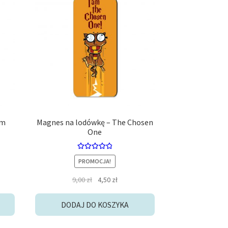
em
Magnes na lodówkę – The Chosen
One
Oceniono
PROMOCJA!
a
5.00
na 5
Pierwotna
Aktualna
9,00
zł
4,50
zł
:
cena
cena
wynosiła:
wynosi:
DODAJ DO KOSZYKA
9,00 zł.
4,50 zł.