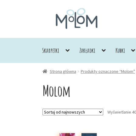
Przejdź
Przejdź
do
do
nawigacji
treści
Skarpetki
Zakładki
Kubki
Strona główna
Produkty oznaczone “Molom”
Molom
Wyświetlanie 4