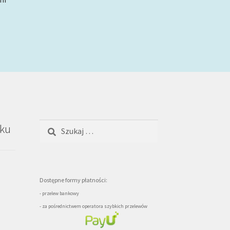
Szukaj:
oku
Dostępne formy płatności:
- przelew bankowy
- za pośrednictwem operatora szybkich przelewów