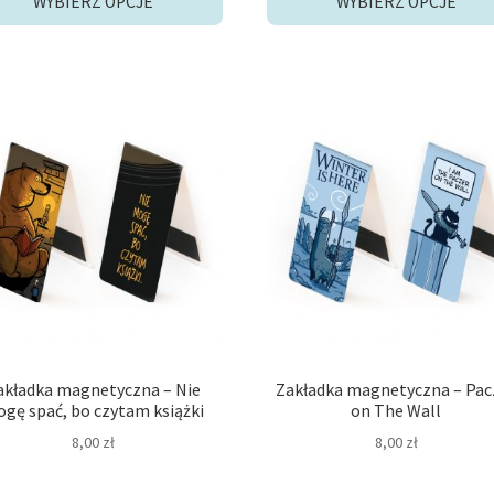
WYBIERZ OPCJE
WYBIERZ OPCJE
24,00 zł.
21,00 zł.
30,90 zł.
29,00 
akładka magnetyczna – Nie
Zakładka magnetyczna – Pac
gę spać, bo czytam książki
on The Wall
8,00
zł
8,00
zł