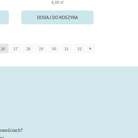
8,00
zł
5.00
na 5
DODAJ DO KOSZYKA
26
27
28
29
30
31
32
nowościach?
mi