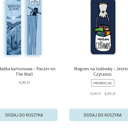
ładka kartonowa – Paczer on
Magnes na lodówkę – Jest
The Wall
Czytanos
4,00
zł
PROMOCJA!
Pierwotna
Aktualn
9,00
zł
4,50
zł
cena
cena
wynosiła:
wynosi
9,00 zł.
4,50 zł.
DODAJ DO KOSZYKA
DODAJ DO KOSZYKA