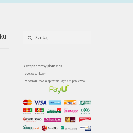
Szukaj:
oku
Dostępne formy płatności:
- przelew bankowy
- za pośrednictwem operatora szybkich przelewów