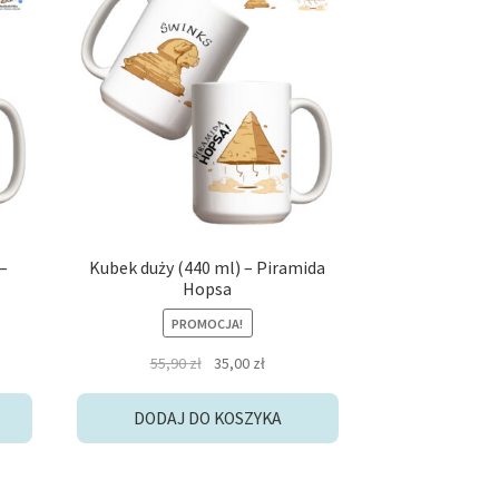
–
Kubek duży (440 ml) – Piramida
Hopsa
PROMOCJA!
lna
Pierwotna
Aktualna
55,90
zł
35,00
zł
cena
cena
i:
wynosiła:
wynosi:
DODAJ DO KOSZYKA
zł.
55,90 zł.
35,00 zł.