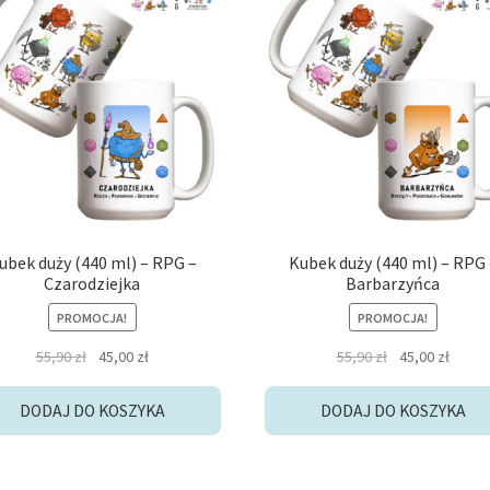
ubek duży (440 ml) – RPG –
Kubek duży (440 ml) – RPG 
Czarodziejka
Barbarzyńca
PROMOCJA!
PROMOCJA!
Pierwotna
Aktualna
Pierwotna
Aktua
55,90
zł
45,00
zł
55,90
zł
45,00
zł
cena
cena
cena
cena
wynosiła:
wynosi:
wynosiła:
wynos
DODAJ DO KOSZYKA
DODAJ DO KOSZYKA
55,90 zł.
45,00 zł.
55,90 zł.
45,00 