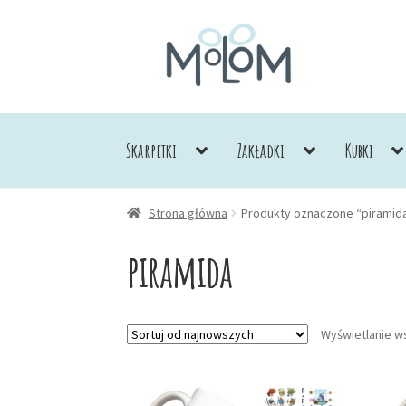
Przejdź
Przejdź
do
do
nawigacji
treści
Skarpetki
Zakładki
Kubki
Strona główna
Produkty oznaczone “piramid
piramida
Wyświetlanie w