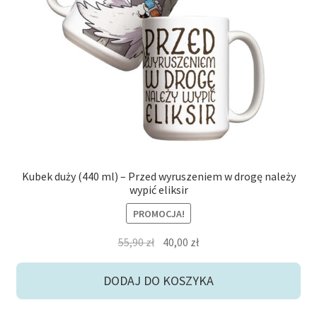
potom
Niskie ceny
Konto
Kubek duży (440 ml) – Przed wyruszeniem w drogę należy
wypić eliksir
PROMOCJA!
Pierwotna
Aktualna
55,90
zł
40,00
zł
cena
cena
wynosiła:
wynosi:
DODAJ DO KOSZYKA
55,90 zł.
40,00 zł.