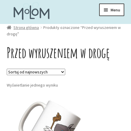
Przejdź
Przejdź
Menu
do
do
nawigacji
treści
Rozwiń
Strona główna
Produkty oznaczone “Przed wyruszeniem w
Skarpetki
drogę”
menu
potom
Rozwiń
Przed wyruszeniem w drogę
Zakładki
menu
potom
Rozwiń
Kubki
menu
potom
Rozwiń
Ubrania
Wyświetlanie jednego wyniku
menu
potom
Torby
Rozwiń
Akcesoria
menu