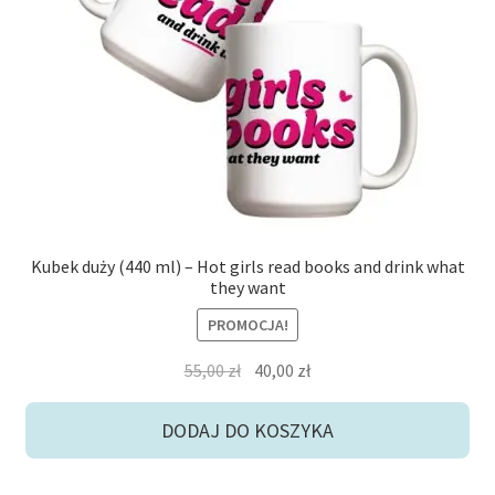
Kubek duży (440 ml) – Hot girls read books and drink what
they want
PROMOCJA!
Pierwotna
Aktualna
55,00
zł
40,00
zł
cena
cena
wynosiła:
wynosi:
DODAJ DO KOSZYKA
55,00 zł.
40,00 zł.