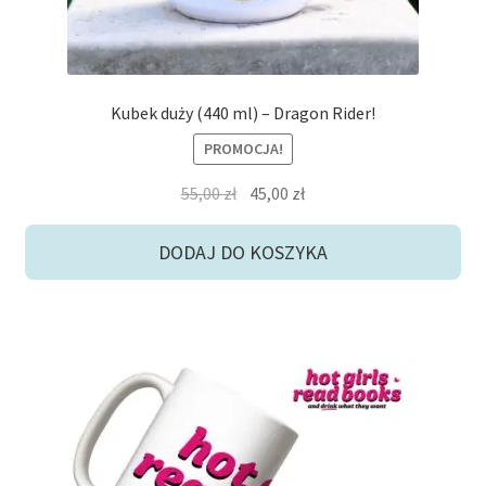
Kubek duży (440 ml) – Dragon Rider!
PROMOCJA!
Pierwotna
Aktualna
55,00
zł
45,00
zł
cena
cena
wynosiła:
wynosi:
DODAJ DO KOSZYKA
55,00 zł.
45,00 zł.