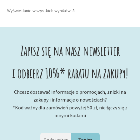
Posortowane
Wyświetlanie wszystkich wyników: 8
według
najnowszych
Zapisz się na nasz newsletter
i odbierz 10%* rabatu na zakupy!
Chcesz dostawać informacje o promocjach, zniżki na
zakupy i informacje o nowościach?
*Kod ważny dla zamówień powyżej 50 zł, nie łączy się z
innymi kodami