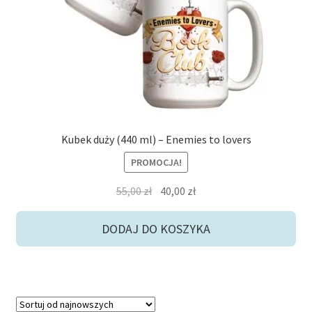
Kubek duży (440 ml) – Enemies to lovers
PROMOCJA!
Pierwotna
Aktualna
55,00
zł
40,00
zł
cena
cena
wynosiła:
wynosi:
DODAJ DO KOSZYKA
55,00 zł.
40,00 zł.