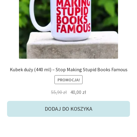
potom
Niskie ceny
Konto
Kubek duży (440 ml) – Stop Making Stupid Books Famous
PROMOCJA!
Pierwotna
Aktualna
55,90
zł
40,00
zł
cena
cena
wynosiła:
wynosi:
DODAJ DO KOSZYKA
55,90 zł.
40,00 zł.