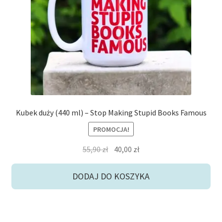
potom
Niskie ceny
Konto
Kubek duży (440 ml) – Stop Making Stupid Books Famous
PROMOCJA!
Pierwotna
Aktualna
55,90
zł
40,00
zł
cena
cena
wynosiła:
wynosi:
DODAJ DO KOSZYKA
55,90 zł.
40,00 zł.