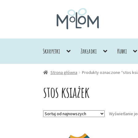
Przejdź
Przejdź
do
do
nawigacji
treści
Skarpetki
Zakładki
Kubki
Strona główna
Produkty oznaczone “stos ksi
stos ksiażek
Wyświetlanie j
Ten