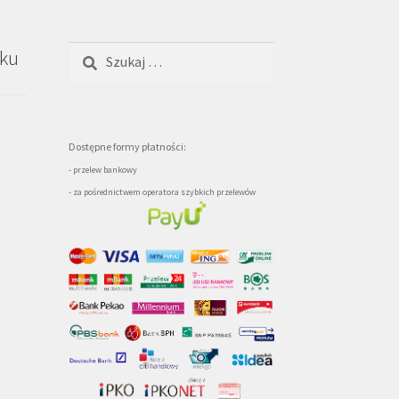
Szukaj:
oku
Dostępne formy płatności:
- przelew bankowy
- za pośrednictwem operatora szybkich przelewów