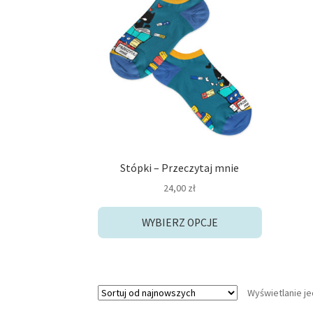
produkt
ma
wiele
wariantów.
Opcje
można
wybrać
na
stronie
produktu
Stópki – Przeczytaj mnie
24,00
zł
WYBIERZ OPCJE
Wyświetlanie j