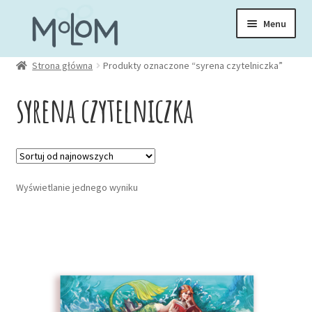
Przejdź
Przejdź
Menu
do
do
nawigacji
treści
Rozwiń
Strona główna
Produkty oznaczone “syrena czytelniczka”
Skarpetki
menu
syrena czytelniczka
potom
Rozwiń
Zakładki
menu
potom
Rozwiń
Kubki
menu
Wyświetlanie jednego wyniku
potom
Rozwiń
Ubrania
menu
potom
Torby
Rozwiń
Akcesoria
menu